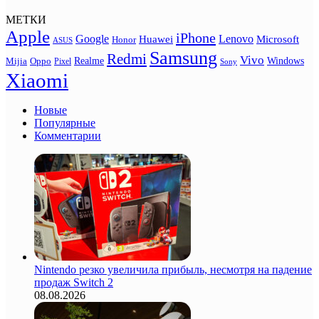
МЕТКИ
Apple
iPhone
Google
Lenovo
Huawei
Microsoft
Honor
ASUS
Samsung
Redmi
Vivo
Realme
Oppo
Windows
Mijia
Pixel
Sony
Xiaomi
Новые
Популярные
Комментарии
Nintendo резко увеличила прибыль, несмотря на падение
продаж Switch 2
08.08.2026