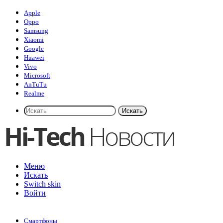
Apple
Oppo
Samsung
Xiaomi
Google
Huawei
Vivo
Microsoft
AnTuTu
Realme
Искать
Меню
Искать
Switch skin
Войти
Смартфоны