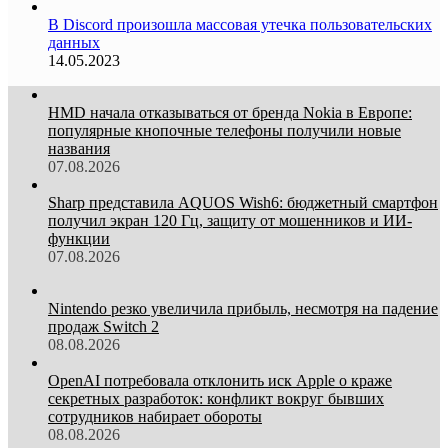
В Discord произошла массовая утечка пользовательских
данных
14.05.2023
HMD начала отказываться от бренда Nokia в Европе:
популярные кнопочные телефоны получили новые
названия
07.08.2026
Sharp представила AQUOS Wish6: бюджетный смартфон
получил экран 120 Гц, защиту от мошенников и ИИ-
функции
07.08.2026
Nintendo резко увеличила прибыль, несмотря на падение
продаж Switch 2
08.08.2026
OpenAI потребовала отклонить иск Apple о краже
секретных разработок: конфликт вокруг бывших
сотрудников набирает обороты
08.08.2026