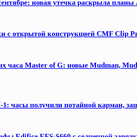
сентябре: новая утечка раскрыла планы 
и с открытой конструкцией CMF Clip P
х часа Master of G: новые Mudman, Mud
X-1: часы получили потайной карман, за
афы Edifice EFS-S660 с солнечной заряд