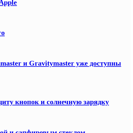
Apple
ro
master и Gravitymaster уже доступны
щиту кнопок и солнечную зарядку
кой и сапфировым стеклом