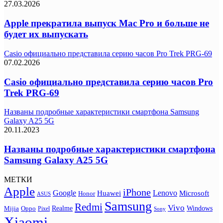
27.03.2026
Apple прекратила выпуск Mac Pro и больше не
будет их выпускать
Casio официально представила серию часов Pro Trek PRG-69
07.02.2026
Casio официально представила серию часов Pro
Trek PRG-69
Названы подробные характеристики смартфона Samsung
Galaxy A25 5G
20.11.2023
Названы подробные характеристики смартфона
Samsung Galaxy A25 5G
МЕТКИ
Apple
iPhone
Google
Lenovo
Huawei
Microsoft
Honor
ASUS
Samsung
Redmi
Vivo
Realme
Oppo
Windows
Mijia
Pixel
Sony
Xiaomi