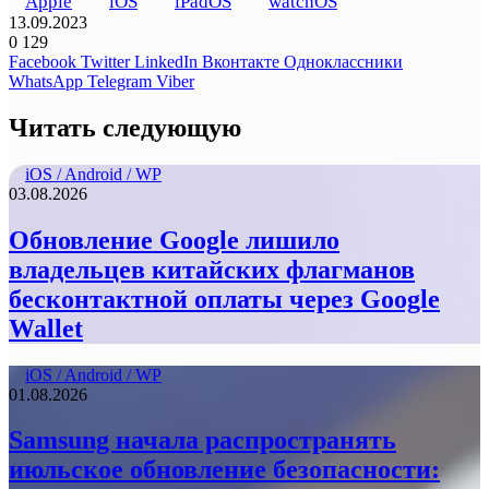
Apple
iOS
iPadOS
watchOS
13.09.2023
0
129
Facebook
Twitter
LinkedIn
Вконтакте
Одноклассники
WhatsApp
Telegram
Viber
Читать следующую
iOS / Android / WP
03.08.2026
Обновление Google лишило
владельцев китайских флагманов
бесконтактной оплаты через Google
Wallet
iOS / Android / WP
01.08.2026
Samsung начала распространять
июльское обновление безопасности: