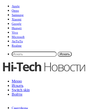
Apple
Oppo
Samsung
Xiaomi
Google
Huawei
Vivo
Microsoft
AnTuTu
Realme
Искать
Меню
Искать
Switch skin
Войти
Смартфоны