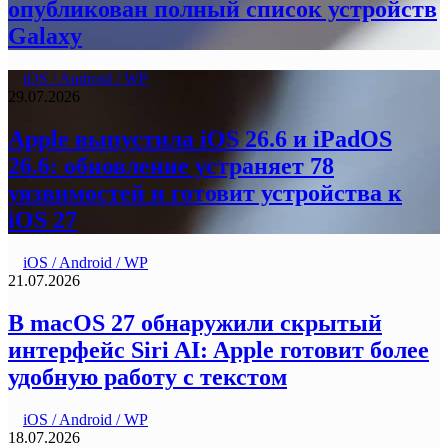
опубликован полный список устройств
Galaxy
iOS / Android / WP
29.07.2026
Apple выпустила iOS 26.6 и iPadOS
26.6: обновление устраняет 78
уязвимостей и готовит устройства к
iOS 27
iOS / Android / WP
21.07.2026
В macOS 27 обнаружили скрытый
интерфейс Siri AI: Apple готовит более
удобную работу с текстом
iOS / Android / WP
18.07.2026