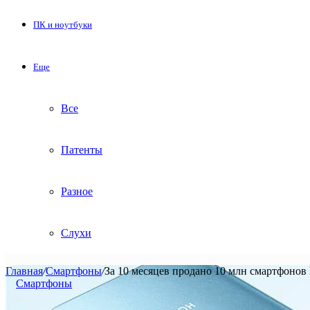
ПК и ноутбуки
Еще
Все
Патенты
Разное
Слухи
Главная
/
Смартфоны
/
За 10 месяцев продано 10 млн смартфонов
Смартфоны