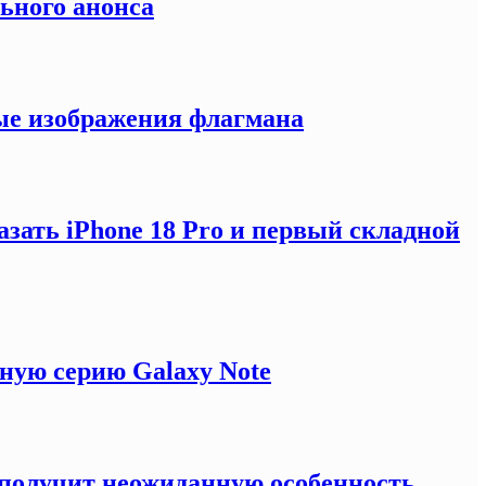
льного анонса
ные изображения флагмана
зать iPhone 18 Pro и первый складной
ную серию Galaxy Note
e получит неожиданную особенность