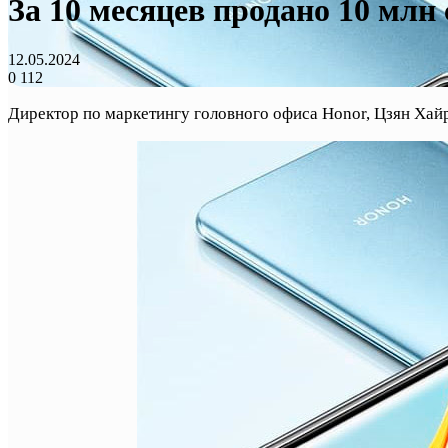
За 10 месяцев продано 10 млн
12.05.2024
0
112
Директор по маркетингу головного офиса Honor, Цзян Хайр