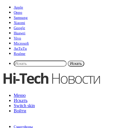
Apple
Oppo
Samsung
Xiaomi
Google
Huawei
Vivo
Microsoft
AnTuTu
Realme
Искать
Меню
Искать
Switch skin
Войти
Смартфоны