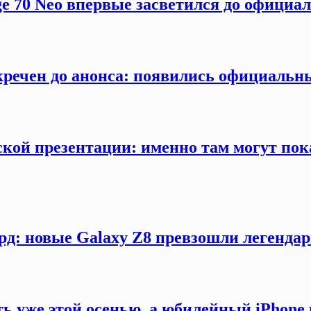
ge 70 Neo впервые засветился до официа
секречен до анонса: появились официаль
кой презентации: именно там могут пока
рд: новые Galaxy Z8 превзошли легендар
ть уже этой осенью, а юбилейный iPhon