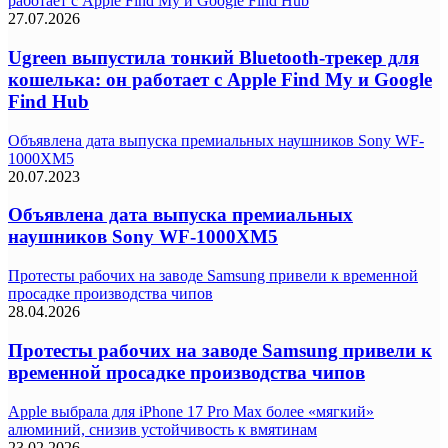
работает с Apple Find My и Google Find Hub
27.07.2026
Ugreen выпустила тонкий Bluetooth-трекер для
кошелька: он работает с Apple Find My и Google
Find Hub
Объявлена дата выпуска премиальных наушников Sony WF-
1000XM5
20.07.2023
Объявлена дата выпуска премиальных
наушников Sony WF-1000XM5
Протесты рабочих на заводе Samsung привели к временной
просадке производства чипов
28.04.2026
Протесты рабочих на заводе Samsung привели к
временной просадке производства чипов
Apple выбрала для iPhone 17 Pro Max более «мягкий»
алюминий, снизив устойчивость к вмятинам
23.02.2026