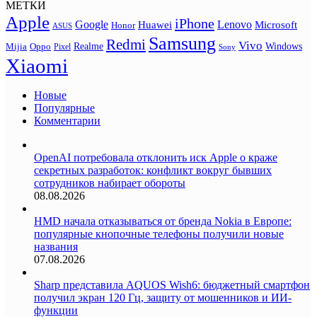
МЕТКИ
Apple
iPhone
Google
Lenovo
Huawei
Microsoft
Honor
ASUS
Samsung
Redmi
Vivo
Realme
Oppo
Windows
Mijia
Pixel
Sony
Xiaomi
Новые
Популярные
Комментарии
OpenAI потребовала отклонить иск Apple о краже
секретных разработок: конфликт вокруг бывших
сотрудников набирает обороты
08.08.2026
HMD начала отказываться от бренда Nokia в Европе:
популярные кнопочные телефоны получили новые
названия
07.08.2026
Sharp представила AQUOS Wish6: бюджетный смартфон
получил экран 120 Гц, защиту от мошенников и ИИ-
функции