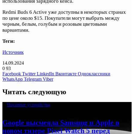
использования зарядного кейса.
Redmi Buds 6 Active уже доступны в некоторых странах
по цене около $15. Покупатели могут выбрать между
черным, белым, голубым и розовым цветовыми
вариантами.
Теги:
Источник
14.09.2024
0
93
Facebook
Twitter
LinkedIn
Вконтакте
Одноклассники
WhatsApp
Telegram
Viber
Читать следующую
Носимые устройства
09.08.2026
Google высмеяла Samsung и Apple в
новом тизере Pixel Watch 5 перед