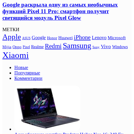
Google раскрыла одну из самых необычных
функций Pixel 11 Pro: смартфон получит
светящийся модуль Pixel Glow
МЕТКИ
Apple
iPhone
Google
Lenovo
Huawei
Microsoft
Honor
ASUS
Samsung
Redmi
Vivo
Realme
Oppo
Windows
Mijia
Pixel
Sony
Xiaomi
Новые
Популярные
Комментарии