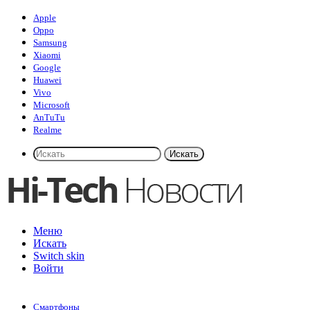
Apple
Oppo
Samsung
Xiaomi
Google
Huawei
Vivo
Microsoft
AnTuTu
Realme
Искать
Меню
Искать
Switch skin
Войти
Смартфоны