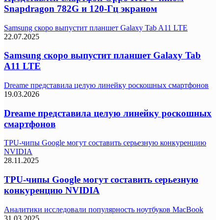
Snapdragon 782G и 120-Гц экраном
Samsung скоро выпустит планшет Galaxy Tab A11 LTE
22.07.2025
Samsung скоро выпустит планшет Galaxy Tab
A11 LTE
Dreame представила целую линейку роскошных смартфонов
19.03.2026
Dreame представила целую линейку роскошных
смартфонов
TPU-чипы Google могут составить серьезную конкуренцию
NVIDIA
28.11.2025
TPU-чипы Google могут составить серьезную
конкуренцию NVIDIA
Аналитики исследовали популярность ноутбуков MacBook
31.03.2025