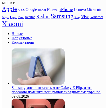
МЕТКИ
Apple
iPhone
Google
Lenovo
Huawei
Microsoft
Honor
ASUS
Samsung
Redmi
Vivo
Realme
Oppo
Windows
Mijia
Pixel
Sony
Xiaomi
Новые
Популярные
Комментарии
Samsung может отказаться от Galaxy Z Flip, и это
способно изменить весь рынок складных смартфонов
09.08.2026