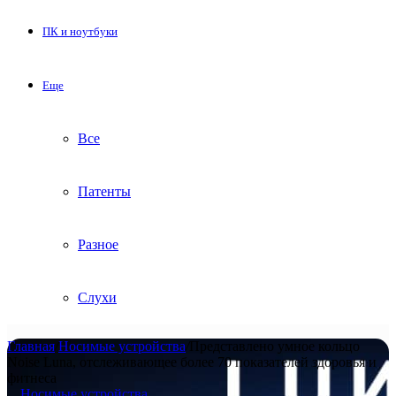
ПК и ноутбуки
Еще
Все
Патенты
Разное
Слухи
Главная
/
Носимые устройства
/
Представлено умное кольцо
Noise Luna, отслеживающее более 70 показателей здоровья и
фитнеса
Носимые устройства