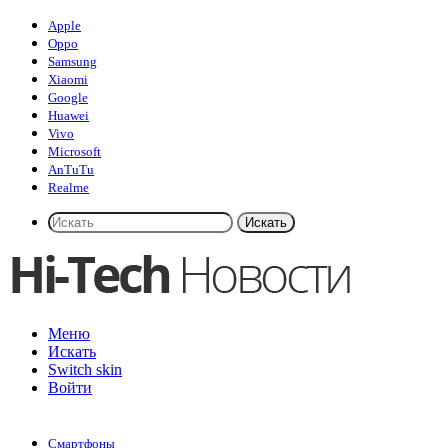
Apple
Oppo
Samsung
Xiaomi
Google
Huawei
Vivo
Microsoft
AnTuTu
Realme
Искать
Меню
Искать
Switch skin
Войти
Смартфоны