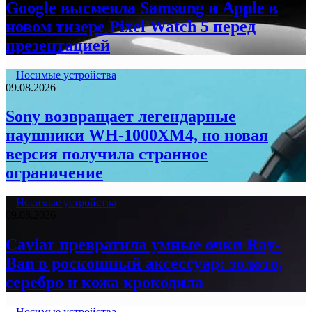
Google высмеяла Samsung и Apple в
новом тизере Pixel Watch 5 перед
презентацией
Носимые устройства
09.08.2026
Sony возвращает легендарные
наушники WH-1000XM4, но новая
версия получила странное
ограничение
Носимые устройства
09.08.2026
Caviar превратила умные очки Ray-
Ban в роскошный аксессуар: золото,
серебро и кожа крокодила
Носимые устройства