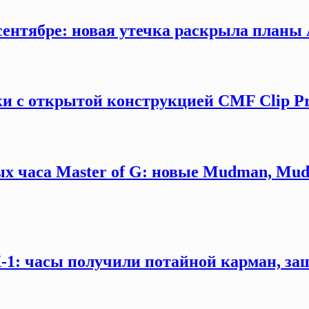
сентябре: новая утечка раскрыла планы 
и с открытой конструкцией CMF Clip P
х часа Master of G: новые Mudman, Mud
X-1: часы получили потайной карман, за