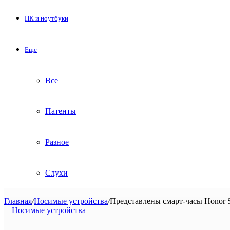
ПК и ноутбуки
Еще
Все
Патенты
Разное
Слухи
Главная
/
Носимые устройства
/
Представлены смарт-часы Honor 
Носимые устройства