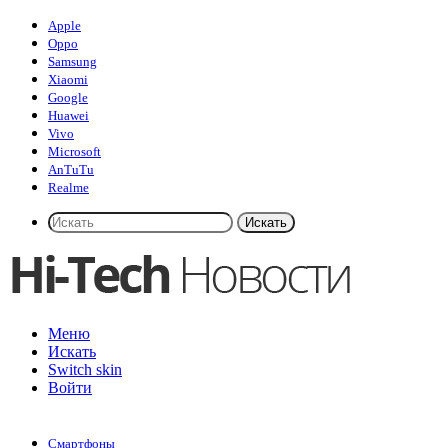
Apple
Oppo
Samsung
Xiaomi
Google
Huawei
Vivo
Microsoft
AnTuTu
Realme
Искать
Меню
Искать
Switch skin
Войти
Смартфоны