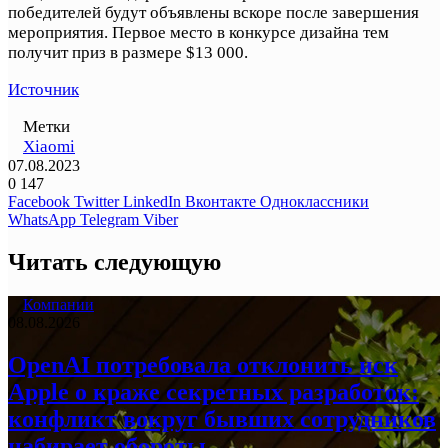
победителей будут объявлены вскоре после завершения
мероприятия. Первое место в конкурсе дизайна тем
получит приз в размере $13 000.
Источник
Метки
Xiaomi
07.08.2023
0
147
Facebook
Twitter
LinkedIn
Вконтакте
Одноклассники
WhatsApp
Telegram
Viber
Читать следующую
Компании
08.08.2026
OpenAI потребовала отклонить иск
Apple о краже секретных разработок:
конфликт вокруг бывших сотрудников
набирает обороты