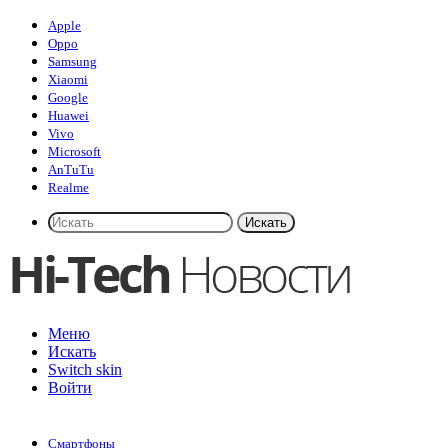
Apple
Oppo
Samsung
Xiaomi
Google
Huawei
Vivo
Microsoft
AnTuTu
Realme
Искать
Меню
Искать
Switch skin
Войти
Смартфоны