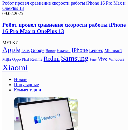
Робот провел сравнение скорости работы iPhone 16 Pro Max и
OnePlus 13
09.02.2025
Робот провел сравнение скорости работы iPhone
16 Pro Max и OnePlus 13
МЕТКИ
Apple
iPhone
Google
Lenovo
Huawei
Microsoft
Honor
ASUS
Samsung
Redmi
Vivo
Realme
Oppo
Windows
Mijia
Pixel
Sony
Xiaomi
Новые
Популярные
Комментарии