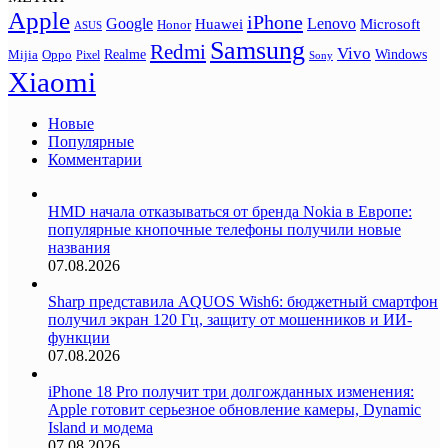
Apple
iPhone
Google
Lenovo
Huawei
Microsoft
Honor
ASUS
Samsung
Redmi
Vivo
Realme
Oppo
Windows
Mijia
Pixel
Sony
Xiaomi
Новые
Популярные
Комментарии
HMD начала отказываться от бренда Nokia в Европе:
популярные кнопочные телефоны получили новые
названия
07.08.2026
Sharp представила AQUOS Wish6: бюджетный смартфон
получил экран 120 Гц, защиту от мошенников и ИИ-
функции
07.08.2026
iPhone 18 Pro получит три долгожданных изменения:
Apple готовит серьезное обновление камеры, Dynamic
Island и модема
07.08.2026