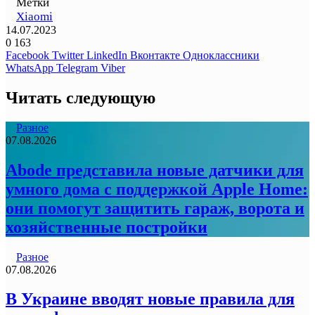
Метки
Xiaomi
14.07.2023
0
163
Facebook
Twitter
LinkedIn
Вконтакте
Одноклассники
WhatsApp
Telegram
Viber
Читать следующую
Разное
07.08.2026
Abode представила новые датчики для
умного дома с поддержкой Apple Home:
они помогут защитить гараж, ворота и
хозяйственные постройки
Разное
07.08.2026
В Украине вводят новые правила для