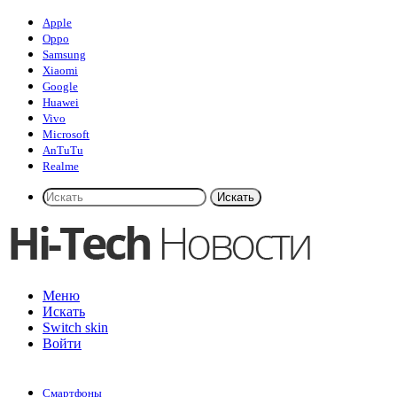
Apple
Oppo
Samsung
Xiaomi
Google
Huawei
Vivo
Microsoft
AnTuTu
Realme
Искать
Меню
Искать
Switch skin
Войти
Смартфоны