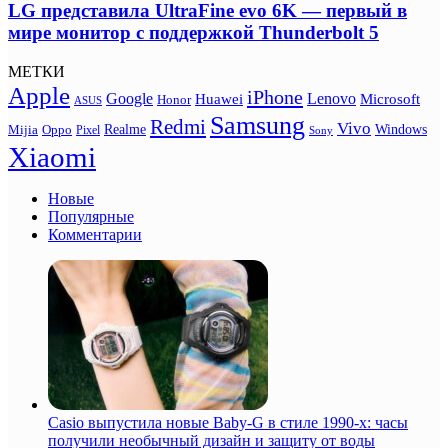
LG представила UltraFine evo 6K — первый в
мире монитор с поддержкой Thunderbolt 5
МЕТКИ
Apple
iPhone
Google
Lenovo
Huawei
Microsoft
Honor
ASUS
Samsung
Redmi
Vivo
Realme
Oppo
Windows
Mijia
Pixel
Sony
Xiaomi
Новые
Популярные
Комментарии
Casio выпустила новые Baby-G в стиле 1990-х: часы
получили необычный дизайн и защиту от воды