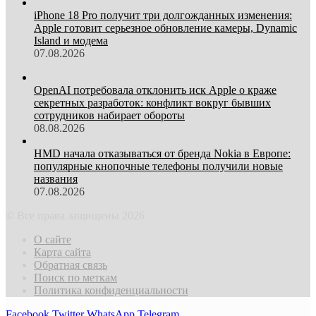
iPhone 18 Pro получит три долгожданных изменения:
Apple готовит серьезное обновление камеры, Dynamic
Island и модема
07.08.2026
OpenAI потребовала отклонить иск Apple о краже
секретных разработок: конфликт вокруг бывших
сотрудников набирает обороты
08.08.2026
HMD начала отказываться от бренда Nokia в Европе:
популярные кнопочные телефоны получили новые
названия
07.08.2026
© Все права защищены 2026
О сайте
Карта сайта
Обратная связь
Поиск по меткам
Политика конфиденциальности
Facebook
Twitter
WhatsApp
Telegram