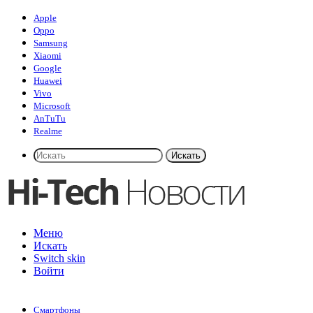
Apple
Oppo
Samsung
Xiaomi
Google
Huawei
Vivo
Microsoft
AnTuTu
Realme
Искать
Меню
Искать
Switch skin
Войти
Смартфоны