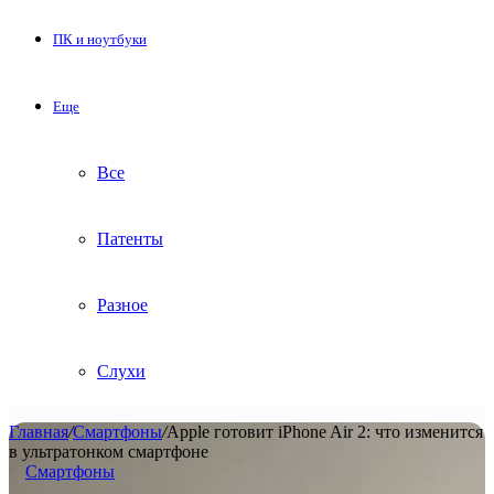
ПК и ноутбуки
Еще
Все
Патенты
Разное
Слухи
Главная
/
Смартфоны
/
Apple готовит iPhone Air 2: что изменится
в ультратонком смартфоне
Смартфоны