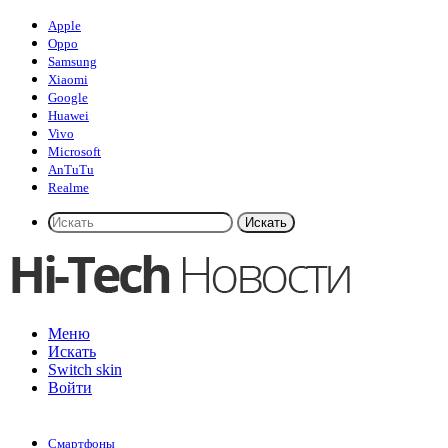
Apple
Oppo
Samsung
Xiaomi
Google
Huawei
Vivo
Microsoft
AnTuTu
Realme
Искать
Меню
Искать
Switch skin
Войти
Смартфоны