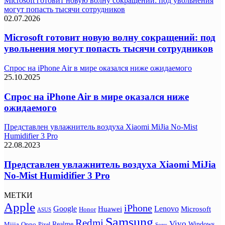
Microsoft готовит новую волну сокращений: под увольнения
могут попасть тысячи сотрудников
02.07.2026
Microsoft готовит новую волну сокращений: под
увольнения могут попасть тысячи сотрудников
Спрос на iPhone Air в мире оказался ниже ожидаемого
25.10.2025
Спрос на iPhone Air в мире оказался ниже
ожидаемого
Представлен увлажнитель воздуха Xiaomi MiJia No-Mist
Humidifier 3 Pro
22.08.2023
Представлен увлажнитель воздуха Xiaomi MiJia
No-Mist Humidifier 3 Pro
МЕТКИ
Apple
iPhone
Google
Lenovo
Huawei
Microsoft
Honor
ASUS
Samsung
Redmi
Vivo
Realme
Oppo
Windows
Mijia
Pixel
Sony