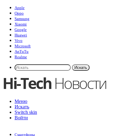
Apple
Oppo
Samsung
Xiaomi
Google
Huawei
Vivo
Microsoft
AnTuTu
Realme
Искать
Меню
Искать
Switch skin
Войти
Смартфоны