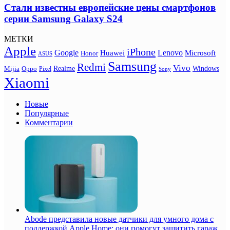
Стали известны европейские цены смартфонов
серии Samsung Galaxy S24
МЕТКИ
Apple
iPhone
Google
Lenovo
Huawei
Microsoft
Honor
ASUS
Samsung
Redmi
Vivo
Realme
Oppo
Windows
Mijia
Pixel
Sony
Xiaomi
Новые
Популярные
Комментарии
Abode представила новые датчики для умного дома с
поддержкой Apple Home: они помогут защитить гараж,