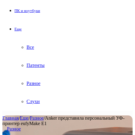
ПК и ноутбуки
Еще
Все
Патенты
Разное
Слухи
Главная
/
Еще
/
Разное
/
Anker представила персональный УФ-
принтер eufyMake E1
Разное