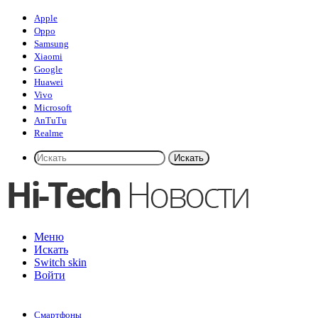
Apple
Oppo
Samsung
Xiaomi
Google
Huawei
Vivo
Microsoft
AnTuTu
Realme
Искать
Меню
Искать
Switch skin
Войти
Смартфоны