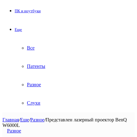
ПК и ноутбуки
Еще
Все
Патенты
Разное
Слухи
Главная
/
Еще
/
Разное
/
Представлен лазерный проектор BenQ
W6000L
Разное