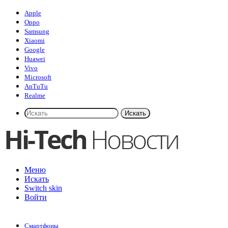
Apple
Oppo
Samsung
Xiaomi
Google
Huawei
Vivo
Microsoft
AnTuTu
Realme
Искать
Меню
Искать
Switch skin
Войти
Смартфоны