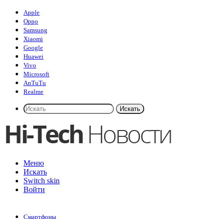
Apple
Oppo
Samsung
Xiaomi
Google
Huawei
Vivo
Microsoft
AnTuTu
Realme
Искать
Меню
Искать
Switch skin
Войти
Смартфоны