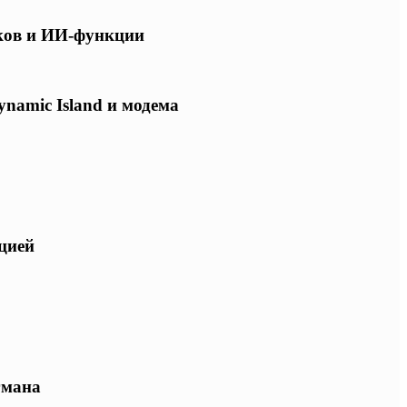
ков и ИИ-функции
ynamic Island и модема
ацией
гмана