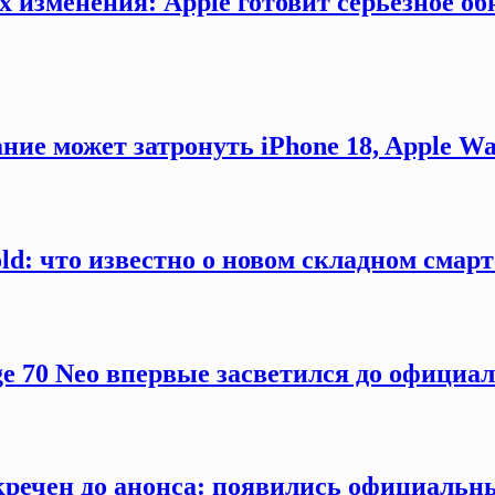
х изменения: Apple готовит серьезное об
ние может затронуть iPhone 18, Apple Wa
old: что известно о новом складном смар
ge 70 Neo впервые засветился до официа
секречен до анонса: появились официаль