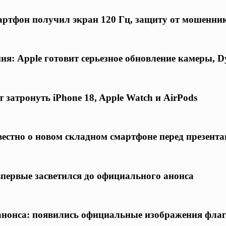
ртфон получил экран 120 Гц, защиту от мошенни
я: Apple готовит серьезное обновление камеры, D
 затронуть iPhone 18, Apple Watch и AirPods
известно о новом складном смартфоне перед презент
 впервые засветился до официального анонса
о анонса: появились официальные изображения фла