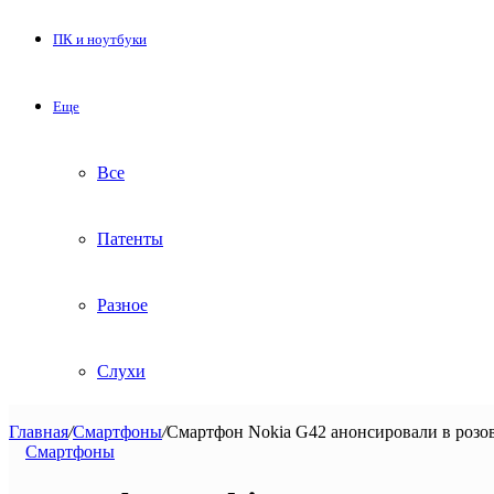
ПК и ноутбуки
Еще
Все
Патенты
Разное
Слухи
Главная
/
Смартфоны
/
Смартфон Nokia G42 анонсировали в розов
Смартфоны