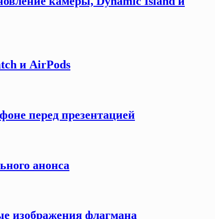
новление камеры, Dynamic Island и
tch и AirPods
тфоне перед презентацией
льного анонса
ные изображения флагмана