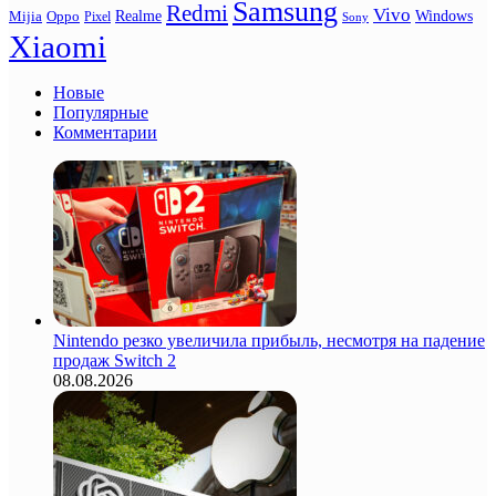
Samsung
Redmi
Vivo
Realme
Oppo
Windows
Mijia
Pixel
Sony
Xiaomi
Новые
Популярные
Комментарии
Nintendo резко увеличила прибыль, несмотря на падение
продаж Switch 2
08.08.2026