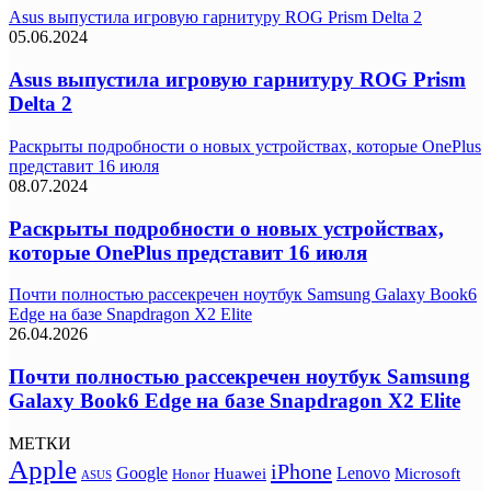
Asus выпустила игровую гарнитуру ROG Prism Delta 2
05.06.2024
Asus выпустила игровую гарнитуру ROG Prism
Delta 2
Раскрыты подробности о новых устройствах, которые OnePlus
представит 16 июля
08.07.2024
Раскрыты подробности о новых устройствах,
которые OnePlus представит 16 июля
Почти полностью рассекречен ноутбук Samsung Galaxy Book6
Edge на базе Snapdragon X2 Elite
26.04.2026
Почти полностью рассекречен ноутбук Samsung
Galaxy Book6 Edge на базе Snapdragon X2 Elite
МЕТКИ
Apple
iPhone
Google
Lenovo
Huawei
Microsoft
Honor
ASUS