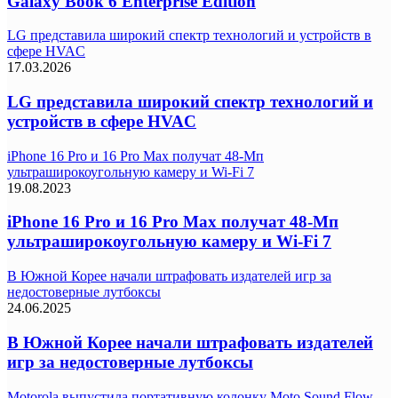
Galaxy Book 6 Enterprise Edition
LG представила широкий спектр технологий и устройств в
сфере HVAC
17.03.2026
LG представила широкий спектр технологий и
устройств в сфере HVAC
iPhone 16 Pro и 16 Pro Max получат 48-Мп
ультраширокоугольную камеру и Wi-Fi 7
19.08.2023
iPhone 16 Pro и 16 Pro Max получат 48-Мп
ультраширокоугольную камеру и Wi-Fi 7
В Южной Корее начали штрафовать издателей игр за
недостоверные лутбоксы
24.06.2025
В Южной Корее начали штрафовать издателей
игр за недостоверные лутбоксы
Motorola выпустила портативную колонку Moto Sound Flow