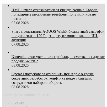
HMD начала отказываться от бренда Nokia в Европе:
популярные кнопочные телефоны получили новые
названия
07.08.2026
Sharp представила AQUOS Wish6: бюджетный смартфон
получил экран 120 Гц, защиту от мошенников и ИИ-
функции
07.08.2026
Nintendo резко увеличила прибыль, несмотря на падение
продаж Switch 2
08.08.2026
OpenAI потребовала отклонить иск Apple о краже
секретных разработок: конфликт вокруг бывших
сотрудников набирает обороты
08.08.2026
© Все права защищены 2026
О сайте