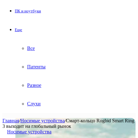
ПК и ноутбуки
Еще
Все
Патенты
Разное
Слухи
Главная
/
Носимые устройства
/
Смарт-кольцо Rogbid Smart Ring
3 выходит на глобальный рынок
Носимые устройства