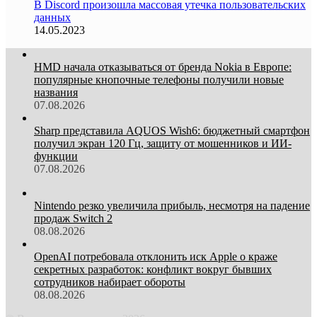
В Discord произошла массовая утечка пользовательских
данных
14.05.2023
HMD начала отказываться от бренда Nokia в Европе:
популярные кнопочные телефоны получили новые
названия
07.08.2026
Sharp представила AQUOS Wish6: бюджетный смартфон
получил экран 120 Гц, защиту от мошенников и ИИ-
функции
07.08.2026
Nintendo резко увеличила прибыль, несмотря на падение
продаж Switch 2
08.08.2026
OpenAI потребовала отклонить иск Apple о краже
секретных разработок: конфликт вокруг бывших
сотрудников набирает обороты
08.08.2026