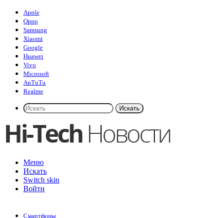
Apple
Oppo
Samsung
Xiaomi
Google
Huawei
Vivo
Microsoft
AnTuTu
Realme
Искать
Меню
Искать
Switch skin
Войти
Смартфоны