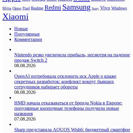
Samsung
Redmi
Vivo
Realme
Oppo
Windows
Mijia
Pixel
Sony
Xiaomi
Новые
Популярные
Комментарии
Nintendo резко увеличила прибыль, несмотря на падение
продаж Switch 2
08.08.2026
OpenAI потребовала отклонить иск Apple о краже
секретных разработок: конфликт вокруг бывших
сотрудников набирает обороты
08.08.2026
HMD начала отказываться от бренда Nokia в Европе:
популярные кнопочные телефоны получили новые
названия
07.08.2026
Sharp представила AQUOS Wish6: бюджетный смартфон