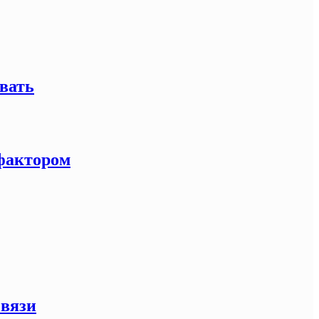
вать
-фактором
связи