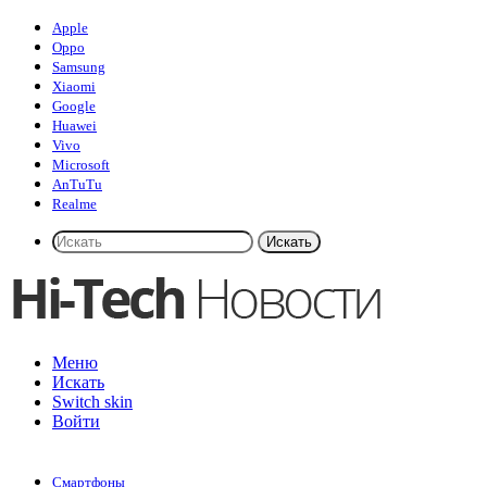
Apple
Oppo
Samsung
Xiaomi
Google
Huawei
Vivo
Microsoft
AnTuTu
Realme
Искать
Меню
Искать
Switch skin
Войти
Смартфоны