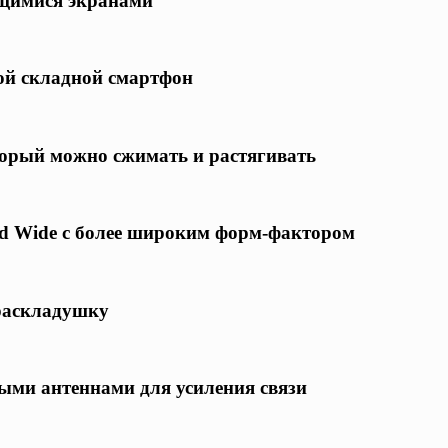
ющимися экранами
ной складной смартфон
торый можно сжимать и растягивать
ld Wide с более широким форм-фактором
-раскладушку
ными антеннами для усиления связи