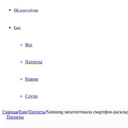
ПК и ноутбуки
Еще
Все
Патенты
Разное
Слухи
Главная
/
Еще
/
Патенты
/
Samsung запатентовала смартфон-раскл
Патенты