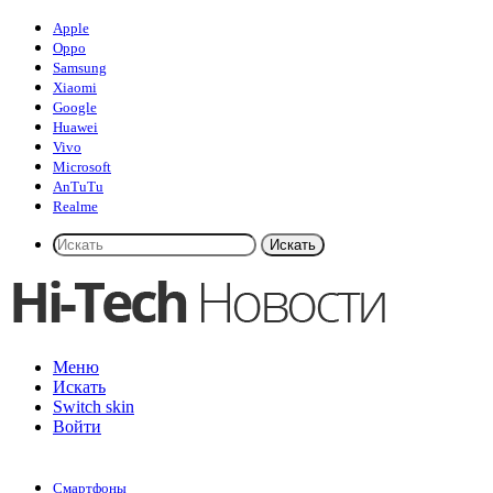
Apple
Oppo
Samsung
Xiaomi
Google
Huawei
Vivo
Microsoft
AnTuTu
Realme
Искать
Меню
Искать
Switch skin
Войти
Смартфоны