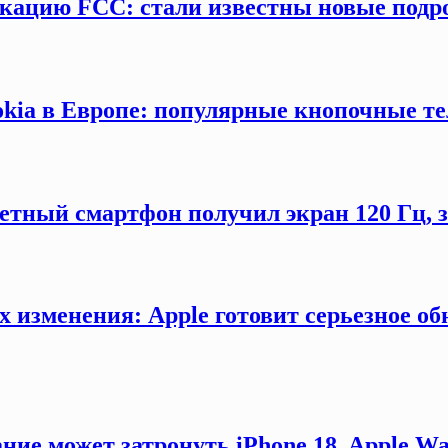
кацию FCC: стали известны новые подр
okia в Европе: популярные кнопочные т
етный смартфон получил экран 120 Гц,
х изменения: Apple готовит серьезное об
ние может затронуть iPhone 18, Apple Wa