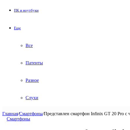
ПК и ноутбуки
Еще
Все
Патенты
Разное
Слухи
Главная
/
Смартфоны
/
Представлен смартфон Infinix GT 20 Pro с 
Смартфоны