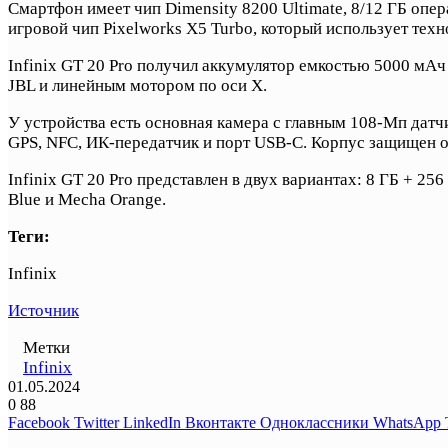
Смартфон имеет чип Dimensity 8200 Ultimate, 8/12 ГБ опе
игровой чип Pixelworks X5 Turbo, который использует техн
Infinix GT 20 Pro получил аккумулятор емкостью 5000 мАч
JBL и линейным мотором по оси X.
У устройства есть основная камера с главным 108-Мп датчи
GPS, NFC, ИК-передатчик и порт USB-C. Корпус защищен от 
Infinix GT 20 Pro представлен в двух вариантах: 8 ГБ + 25
Blue и Mecha Orange.
Теги:
Infinix
Источник
Метки
Infinix
01.05.2024
0
88
Facebook
Twitter
LinkedIn
Вконтакте
Одноклассники
WhatsApp