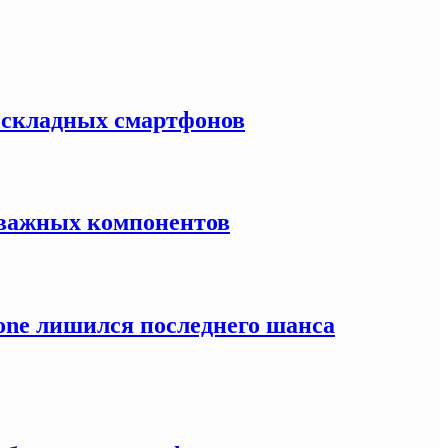
к складных смартфонов
й важных компонентов
one лишился последнего шанса