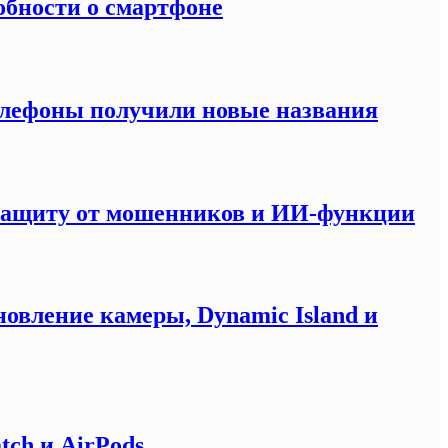
обности о смартфоне
елефоны получили новые названия
 защиту от мошенников и ИИ-функции
новление камеры, Dynamic Island и
tch и AirPods