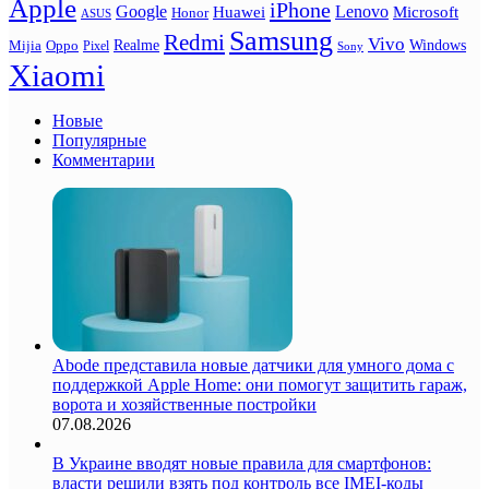
Apple
iPhone
Google
Lenovo
Huawei
Microsoft
Honor
ASUS
Samsung
Redmi
Vivo
Realme
Oppo
Windows
Mijia
Pixel
Sony
Xiaomi
Новые
Популярные
Комментарии
Abode представила новые датчики для умного дома с
поддержкой Apple Home: они помогут защитить гараж,
ворота и хозяйственные постройки
07.08.2026
В Украине вводят новые правила для смартфонов:
власти решили взять под контроль все IMEI-коды