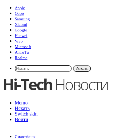
Apple
Oppo
Samsung
Xiaomi
Google
Huawei
Vivo
Microsoft
AnTuTu
Realme
Искать
Меню
Искать
Switch skin
Войти
Смартфоны