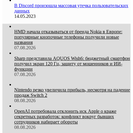
В Discord произошла массовая утечка пользовательских
данных
14.05.2023
HMD начала отказываться от бренда Nokia в Европе:
популярные кнопочные телефоны получили новые
названия
07.08.2026
Sharp представила AQUOS Wish6: бюджетный смартфон
получил экран 120 Гц, защиту от мошенников и ИИ-
функции
07.08.2026
Nintendo резко увеличила прибыль, несмотря на падение
продаж Switch 2
08.08.2026
OpenAI потребовала отклонить иск Apple о краже
секретных разработок: конфликт вокруг бывших
сотрудников набирает обороты
08.08.2026