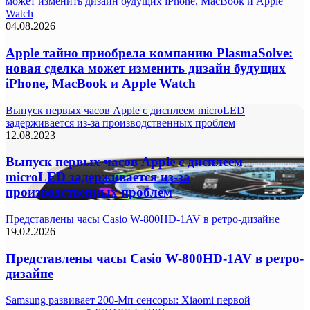
может изменить дизайн будущих iPhone, MacBook и Apple
Watch
04.08.2026
Apple тайно приобрела компанию PlasmaSolve:
новая сделка может изменить дизайн будущих
iPhone, MacBook и Apple Watch
Выпуск первых часов Apple с дисплеем microLED
задерживается из-за производственных проблем
12.08.2023
Выпуск первых часов Apple с дисплеем
microLED задерживается из-за
производственных проблем
Представлены часы Casio W-800HD-1AV в ретро-дизайне
19.02.2026
Представлены часы Casio W-800HD-1AV в ретро-
дизайне
Samsung развивает 200-Мп сенсоры: Xiaomi первой