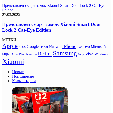
Представлен смарт-замок Xiaomi Smart Door Lock 2 Cat-Eye
Edition
27.03.2025
Представлен смарт-замок Xiaomi Smart Door
Lock 2 Cat-Eye Edition
МЕТКИ
Apple
iPhone
Google
Lenovo
Huawei
Microsoft
Honor
ASUS
Samsung
Redmi
Vivo
Realme
Oppo
Windows
Mijia
Pixel
Sony
Xiaomi
Новые
Популярные
Комментарии