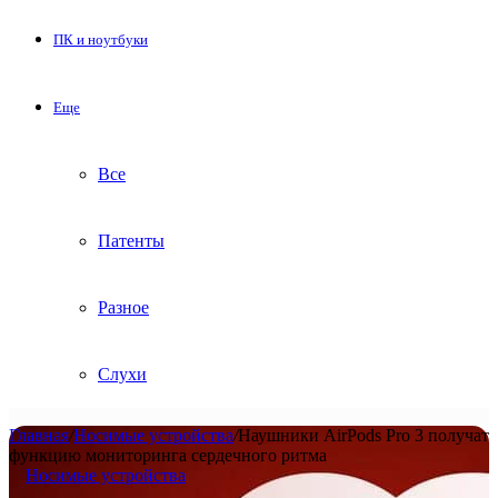
ПК и ноутбуки
Еще
Все
Патенты
Разное
Слухи
Главная
/
Носимые устройства
/
Наушники AirPods Pro 3 получат
функцию мониторинга сердечного ритма
Носимые устройства