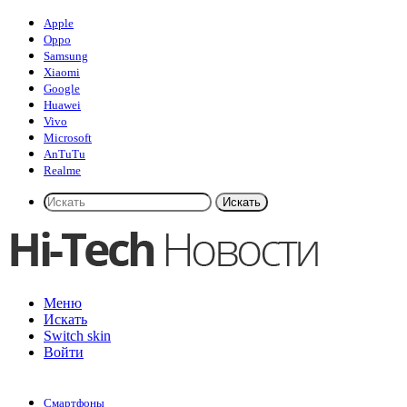
Apple
Oppo
Samsung
Xiaomi
Google
Huawei
Vivo
Microsoft
AnTuTu
Realme
Искать
Меню
Искать
Switch skin
Войти
Смартфоны