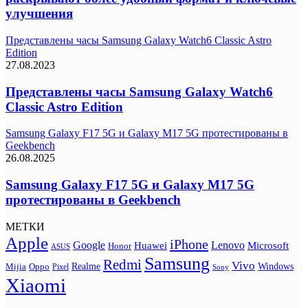
улучшения
Представлены часы Samsung Galaxy Watch6 Classic Astro
Edition
27.08.2023
Представлены часы Samsung Galaxy Watch6
Classic Astro Edition
Samsung Galaxy F17 5G и Galaxy M17 5G протестированы в
Geekbench
26.08.2025
Samsung Galaxy F17 5G и Galaxy M17 5G
протестированы в Geekbench
МЕТКИ
Apple
iPhone
Google
Lenovo
Huawei
Microsoft
Honor
ASUS
Samsung
Redmi
Vivo
Realme
Oppo
Windows
Mijia
Pixel
Sony
Xiaomi