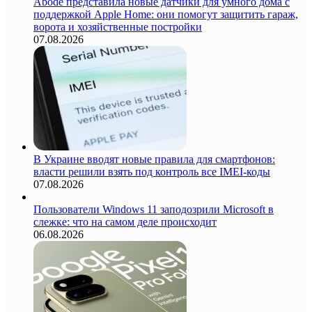
Abode представила новые датчики для умного дома с
поддержкой Apple Home: они помогут защитить гараж,
ворота и хозяйственные постройки
07.08.2026
В Украине вводят новые правила для смартфонов:
власти решили взять под контроль все IMEI-коды
07.08.2026
Пользователи Windows 11 заподозрили Microsoft в
слежке: что на самом деле происходит
06.08.2026