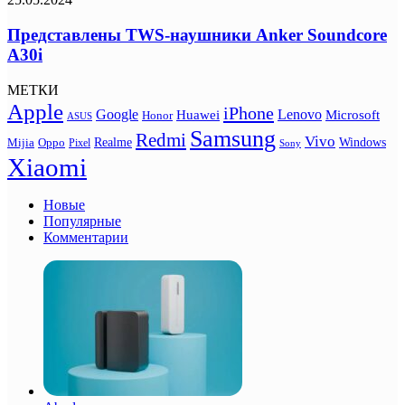
Представлены TWS-наушники Anker Soundcore
A30i
МЕТКИ
Apple
iPhone
Google
Lenovo
Huawei
Microsoft
Honor
ASUS
Samsung
Redmi
Vivo
Realme
Oppo
Windows
Mijia
Pixel
Sony
Xiaomi
Новые
Популярные
Комментарии