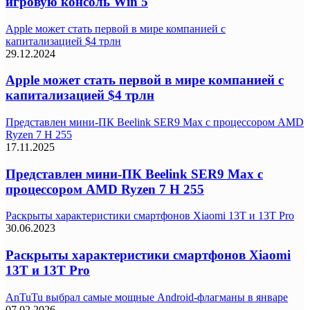
игровую консоль Win 5
Apple может стать первой в мире компанией с
капитализацией $4 трлн
29.12.2024
Apple может стать первой в мире компанией с
капитализацией $4 трлн
Представлен мини-ПК Beelink SER9 Max с процессором AMD
Ryzen 7 H 255
17.11.2025
Представлен мини-ПК Beelink SER9 Max с
процессором AMD Ryzen 7 H 255
Раскрыты характеристики смартфонов Xiaomi 13T и 13T Pro
30.06.2023
Раскрыты характеристики смартфонов Xiaomi
13T и 13T Pro
AnTuTu выбрал самые мощные Android-флагманы в январе
07.02.2026