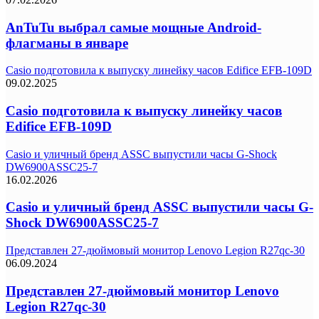
AnTuTu выбрал самые мощные Android-
флагманы в январе
Casio подготовила к выпуску линейку часов Edifice EFB-109D
09.02.2025
Casio подготовила к выпуску линейку часов
Edifice EFB-109D
Casio и уличный бренд ASSC выпустили часы G-Shock
DW6900ASSC25-7
16.02.2026
Casio и уличный бренд ASSC выпустили часы G-
Shock DW6900ASSC25-7
Представлен 27-дюймовый монитор Lenovo Legion R27qc-30
06.09.2024
Представлен 27-дюймовый монитор Lenovo
Legion R27qc-30