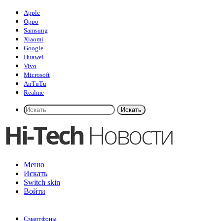
Apple
Oppo
Samsung
Xiaomi
Google
Huawei
Vivo
Microsoft
AnTuTu
Realme
Искать
Меню
Искать
Switch skin
Войти
Смартфоны