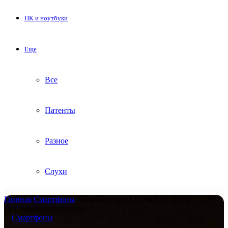
ПК и ноутбуки
Еще
Все
Патенты
Разное
Слухи
Главная
/
Смартфоны
/
Производство Xiaomi 14 и Xiaomi 14 Pro
стартовало месяц назад
Смартфоны