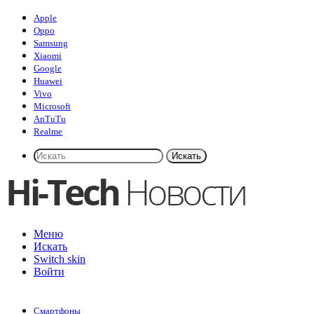
Apple
Oppo
Samsung
Xiaomi
Google
Huawei
Vivo
Microsoft
AnTuTu
Realme
Искать
Меню
Искать
Switch skin
Войти
Смартфоны