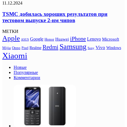
11.12.2024
TSMC добилась хороших результатов при
тестовом выпуске 2-нм чипов
МЕТКИ
Apple
iPhone
Google
Lenovo
Huawei
Microsoft
Honor
ASUS
Samsung
Redmi
Vivo
Realme
Oppo
Windows
Mijia
Pixel
Sony
Xiaomi
Новые
Популярные
Комментарии