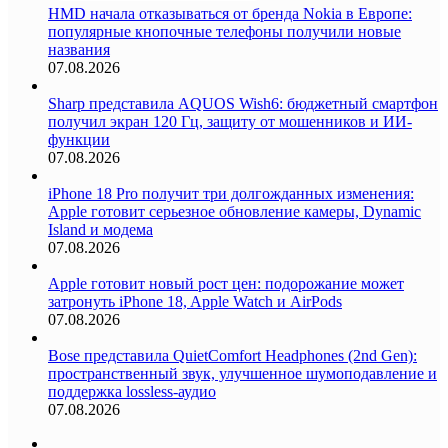
HMD начала отказываться от бренда Nokia в Европе:
популярные кнопочные телефоны получили новые
названия
07.08.2026
Sharp представила AQUOS Wish6: бюджетный смартфон
получил экран 120 Гц, защиту от мошенников и ИИ-
функции
07.08.2026
iPhone 18 Pro получит три долгожданных изменения:
Apple готовит серьезное обновление камеры, Dynamic
Island и модема
07.08.2026
Apple готовит новый рост цен: подорожание может
затронуть iPhone 18, Apple Watch и AirPods
07.08.2026
Bose представила QuietComfort Headphones (2nd Gen):
пространственный звук, улучшенное шумоподавление и
поддержка lossless-аудио
07.08.2026