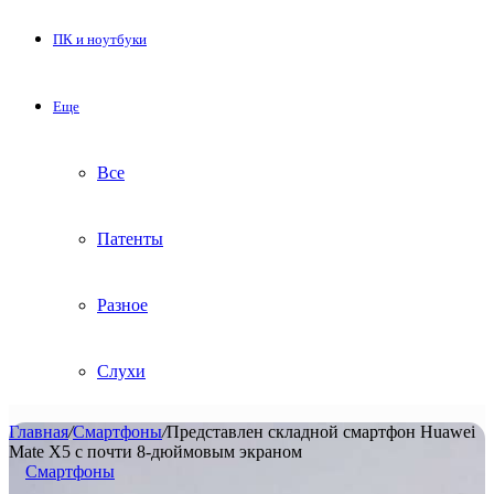
ПК и ноутбуки
Еще
Все
Патенты
Разное
Слухи
Главная
/
Смартфоны
/
Представлен складной смартфон Huawei
Mate X5 с почти 8-дюймовым экраном
Смартфоны