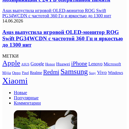
Asus выпустила игровой OLED-монитор ROG Swift
PG34WCDN с частотой 360 Гц и яркостью до 1300 нит
14.06.2026
Asus выпустила игровой OLED-монитор ROG
Swift PG34WCDN с частотой 360 Гц и яркостью
до 1300 нит
МЕТКИ
Apple
iPhone
Google
Lenovo
Huawei
Microsoft
Honor
ASUS
Samsung
Redmi
Vivo
Realme
Oppo
Windows
Mijia
Pixel
Sony
Xiaomi
Новые
Популярные
Комментарии