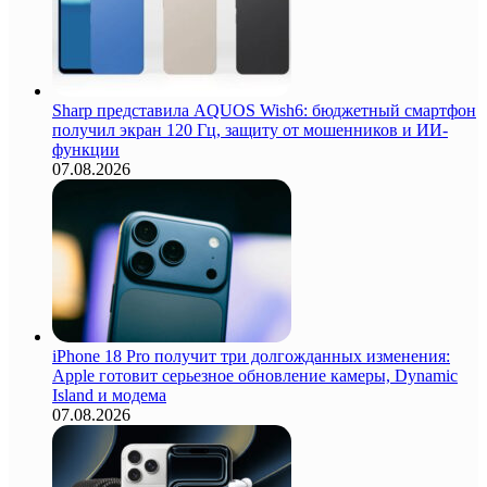
Sharp представила AQUOS Wish6: бюджетный смартфон
получил экран 120 Гц, защиту от мошенников и ИИ-
функции
07.08.2026
iPhone 18 Pro получит три долгожданных изменения:
Apple готовит серьезное обновление камеры, Dynamic
Island и модема
07.08.2026