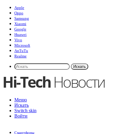
Apple
Oppo
Samsung
Xiaomi
Google
Huawei
Vivo
Microsoft
AnTuTu
Realme
Искать
Меню
Искать
Switch skin
Войти
Смартфоны