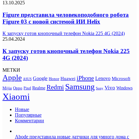
13.10.2025
Figure представила человекоподобного робота
Figure 03 с новой системой ИИ Helix
К запуску готов кнопочный телефон Nokia 225 4G (2024)
25.04.2024
К запуску готов кнопочный телефон Nokia 225
4G (2024)
МЕТКИ
Apple
iPhone
Google
Lenovo
Huawei
Microsoft
Honor
ASUS
Samsung
Redmi
Vivo
Realme
Oppo
Windows
Mijia
Pixel
Sony
Xiaomi
Новые
Популярные
Комментарии
Abode представила новые датчики для умного дома с