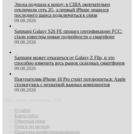
Эпоха подошла к концу: в США окончательно
отключили сеть 2G, а первый iPhone лишился
последнего шанса подключиться к связи
09.08.2026
Samsung Galaxy S26 FE прошел сертификацию FCC:
стали известны новые подробности о смартфоне
09.08.2026
Samsung может отказаться от Galaxy Z Flip, и это
способно изменить весь рынок складных смартфонов
09.08.2026
Покупателям iPhone 18 Pro стоит поторопиться: Apple
столкнулась с нехваткой важных компонентов
09.08.2026
© Все права защищены 2026
О сайте
Карта сайта
Обратная связь
Поиск по меткам
Политика конфиденциальности