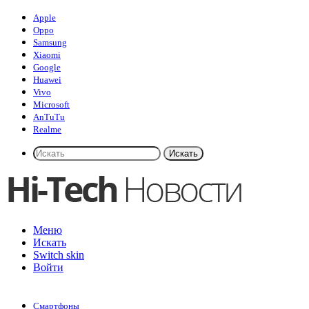
Apple
Oppo
Samsung
Xiaomi
Google
Huawei
Vivo
Microsoft
AnTuTu
Realme
Искать
Меню
Искать
Switch skin
Войти
Смартфоны