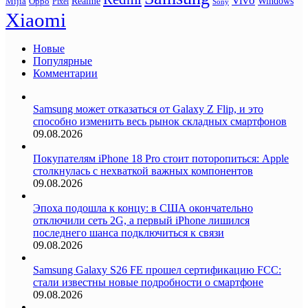
Vivo
Realme
Oppo
Windows
Mijia
Pixel
Sony
Xiaomi
Новые
Популярные
Комментарии
Samsung может отказаться от Galaxy Z Flip, и это
способно изменить весь рынок складных смартфонов
09.08.2026
Покупателям iPhone 18 Pro стоит поторопиться: Apple
столкнулась с нехваткой важных компонентов
09.08.2026
Эпоха подошла к концу: в США окончательно
отключили сеть 2G, а первый iPhone лишился
последнего шанса подключиться к связи
09.08.2026
Samsung Galaxy S26 FE прошел сертификацию FCC:
стали известны новые подробности о смартфоне
09.08.2026