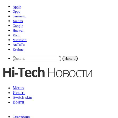
Apple
Oppo
Samsung
Xiaomi
Google
Huawei
Vivo
Microsoft
AnTuTu
Realme
Искать
Меню
Искать
Switch skin
Войти
Смартфоны