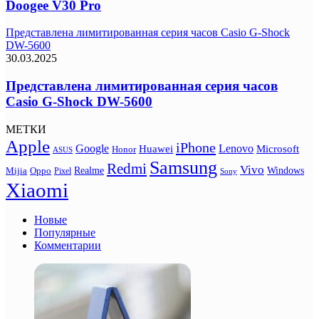
Doogee V30 Pro
Представлена лимитированная серия часов Casio G-Shock
DW-5600
30.03.2025
Представлена лимитированная серия часов
Casio G-Shock DW-5600
МЕТКИ
Apple
iPhone
Google
Lenovo
Huawei
Microsoft
Honor
ASUS
Samsung
Redmi
Vivo
Realme
Oppo
Windows
Mijia
Pixel
Sony
Xiaomi
Новые
Популярные
Комментарии