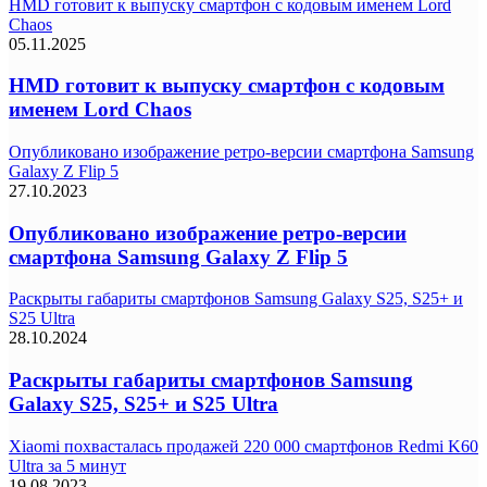
HMD готовит к выпуску смартфон с кодовым именем Lord
Chaos
05.11.2025
HMD готовит к выпуску смартфон с кодовым
именем Lord Chaos
Опубликовано изображение ретро-версии смартфона Samsung
Galaxy Z Flip 5
27.10.2023
Опубликовано изображение ретро-версии
смартфона Samsung Galaxy Z Flip 5
Раскрыты габариты смартфонов Samsung Galaxy S25, S25+ и
S25 Ultra
28.10.2024
Раскрыты габариты смартфонов Samsung
Galaxy S25, S25+ и S25 Ultra
Xiaomi похвасталась продажей 220 000 смартфонов Redmi K60
Ultra за 5 минут
19.08.2023