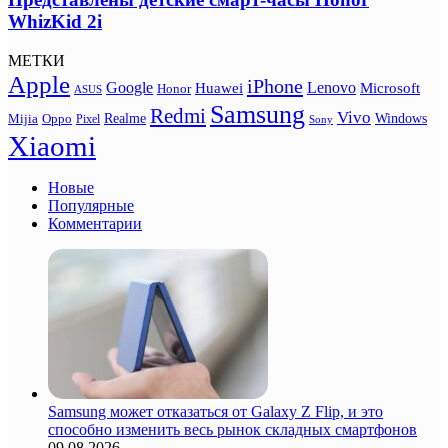
WhizKid 2i
МЕТКИ
Apple
iPhone
Google
Lenovo
Huawei
Microsoft
Honor
ASUS
Samsung
Redmi
Vivo
Realme
Oppo
Windows
Mijia
Pixel
Sony
Xiaomi
Новые
Популярные
Комментарии
Samsung может отказаться от Galaxy Z Flip, и это
способно изменить весь рынок складных смартфонов
09.08.2026