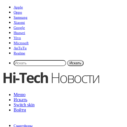
Apple
Oppo
Samsung
Xiaomi
Google
Huawei
Vivo
Microsoft
AnTuTu
Realme
Искать
Меню
Искать
Switch skin
Войти
Смартфоны