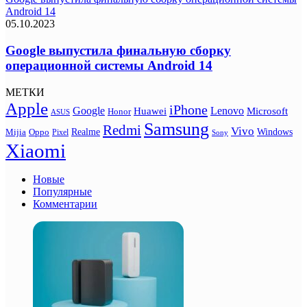
Android 14
05.10.2023
Google выпустила финальную сборку
операционной системы Android 14
МЕТКИ
Apple
iPhone
Google
Lenovo
Huawei
Microsoft
Honor
ASUS
Samsung
Redmi
Vivo
Realme
Oppo
Windows
Mijia
Pixel
Sony
Xiaomi
Новые
Популярные
Комментарии