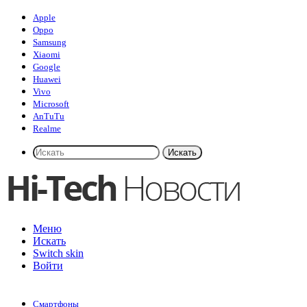
Apple
Oppo
Samsung
Xiaomi
Google
Huawei
Vivo
Microsoft
AnTuTu
Realme
Искать
Меню
Искать
Switch skin
Войти
Смартфоны