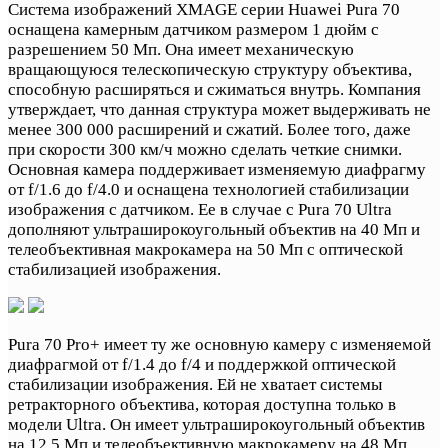
Система изображений XMAGE серии Huawei Pura 70
оснащена камерным датчиком размером 1 дюйм с
разрешением 50 Мп. Она имеет механическую
вращающуюся телескопическую структуру объектива,
способную расширяться и сжиматься внутрь. Компания
утверждает, что данная структура может выдерживать не
менее 300 000 расширений и сжатий. Более того, даже
при скорости 300 км/ч можно сделать четкие снимки.
Основная камера поддерживает изменяемую диафрагму
от f/1.6 до f/4.0 и оснащена технологией стабилизации
изображения с датчиком. Ее в случае с Pura 70 Ultra
дополняют ультраширокоугольный объектив на 40 Мп и
телеобъективная макрокамера на 50 Мп с оптической
стабилизацией изображения.
Pura 70 Pro+ имеет ту же основную камеру с изменяемой
диафрагмой от f/1.4 до f/4 и поддержкой оптической
стабилизации изображения. Ей не хватает системы
ретракторного объектива, которая доступна только в
модели Ultra. Он имеет ультраширокоугольный объектив
на 12.5 Мп и телеобъективную макрокамеру на 48 Мп.