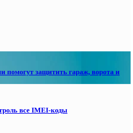
ни помогут защитить гараж, ворота и
троль все IMEI-коды