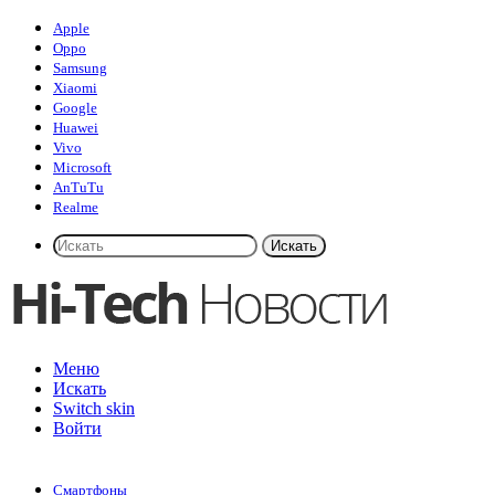
Apple
Oppo
Samsung
Xiaomi
Google
Huawei
Vivo
Microsoft
AnTuTu
Realme
Искать
Меню
Искать
Switch skin
Войти
Смартфоны