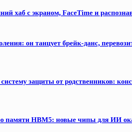
ний хаб с экраном, FaceTime и распозна
оления: он танцует брейк-данс, перевозит
 систему защиты от родственников: конс
 о памяти HBM5: новые чипы для ИИ ока