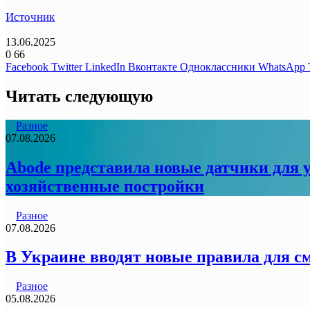
Источник
13.06.2025
0
66
Facebook
Twitter
LinkedIn
Вконтакте
Одноклассники
WhatsApp
Читать следующую
Разное
07.08.2026
Abode представила новые датчики для у
хозяйственные постройки
Разное
07.08.2026
В Украине вводят новые правила для с
Разное
05.08.2026