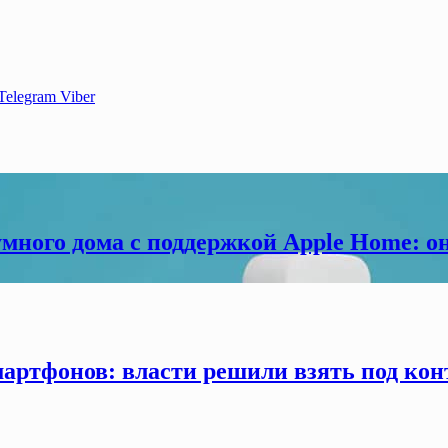
Telegram
Viber
много дома с поддержкой Apple Home: о
мартфонов: власти решили взять под кон