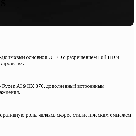
DS
 7-дюймовый основной OLED с разрешением Full HD и
стройства.
р Ryzen AI 9 HX 370, дополненный встроенным
аждения.
коративную роль, являясь скорее стилистическим оммажем