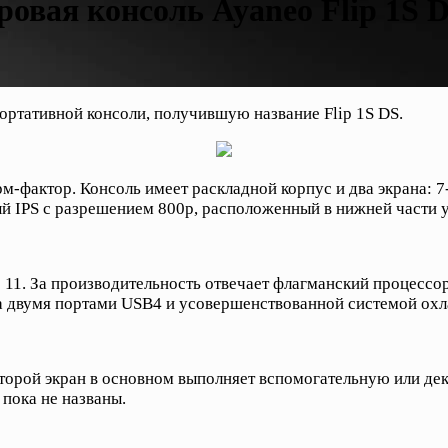
овая консоль Ayaneo Flip 1S 
ртативной консоли, получившую название Flip 1S DS.
рм-фактор. Консоль имеет раскладной корпус и два экрана:
й IPS с разрешением 800p, расположенный в нижней части у
11. За производительность отвечает флагманский процессо
 двумя портами USB4 и усовершенствованной системой охл
Второй экран в основном выполняет вспомогательную или де
 пока не названы.