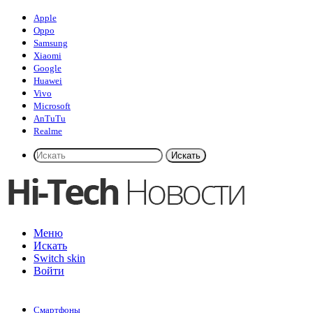
Apple
Oppo
Samsung
Xiaomi
Google
Huawei
Vivo
Microsoft
AnTuTu
Realme
Искать
Меню
Искать
Switch skin
Войти
Смартфоны