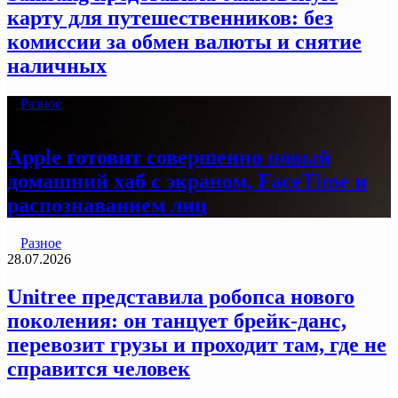
карту для путешественников: без
комиссии за обмен валюты и снятие
наличных
Разное
29.07.2026
Apple готовит совершенно новый
домашний хаб с экраном, FaceTime и
распознаванием лиц
Разное
28.07.2026
Unitree представила робопса нового
поколения: он танцует брейк-данс,
перевозит грузы и проходит там, где не
справится человек