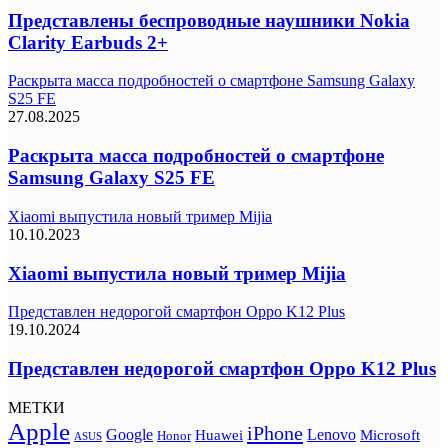
Представлены беспроводные наушники Nokia
Clarity Earbuds 2+
Раскрыта масса подробностей о смартфоне Samsung Galaxy
S25 FE
27.08.2025
Раскрыта масса подробностей о смартфоне
Samsung Galaxy S25 FE
Xiaomi выпустила новый тример Mijia
10.10.2023
Xiaomi выпустила новый тример Mijia
Представлен недорогой смартфон Oppo K12 Plus
19.10.2024
Представлен недорогой смартфон Oppo K12 Plus
МЕТКИ
Apple
iPhone
Google
Lenovo
Huawei
Microsoft
Honor
ASUS