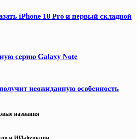
зать iPhone 18 Pro и первый складной
ную серию Galaxy Note
e получит неожиданную особенность
овые названия
ков и ИИ-функции