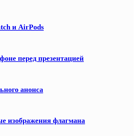
tch и AirPods
тфоне перед презентацией
льного анонса
ные изображения флагмана