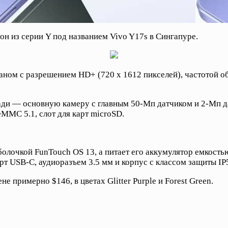
н из серии Y под названием Vivo Y17s в Сингапуре.
ом с разрешением HD+ (720 x 1612 пикселей), частотой о
ади — основную камеру с главным 50-Мп датчиком и 2-Мп да
MMC 5.1, слот для карт microSD.
болочкой FunTouch OS 13, а питает его аккумулятор емкост
рт USB-C, аудиоразъем 3.5 мм и корпус с классом защиты IP
 примерно $146, в цветах Glitter Purple и Forest Green.