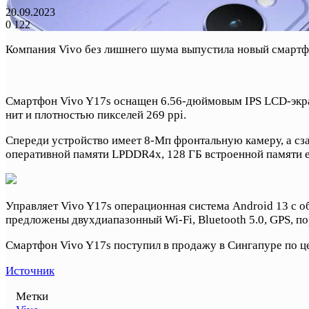
20.09.2023
0
122
Компания Vivo без лишнего шума выпустила новый смартфо
Смартфон Vivo Y17s оснащен 6.56-дюймовым IPS LCD-экран
нит и плотностью пикселей 269 ppi.
Спереди устройство имеет 8-Мп фронтальную камеру, а сз
оперативной памяти LPDDR4x, 128 ГБ встроенной памяти e
Управляет Vivo Y17s операционная система Android 13 с о
предложены двухдиапазонный Wi-Fi, Bluetooth 5.0, GPS, по
Смартфон Vivo Y17s поступил в продажу в Сингапуре по цене
Источник
Метки