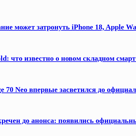
ние может затронуть iPhone 18, Apple Wa
old: что известно о новом складном смар
ge 70 Neo впервые засветился до официа
секречен до анонса: появились официаль