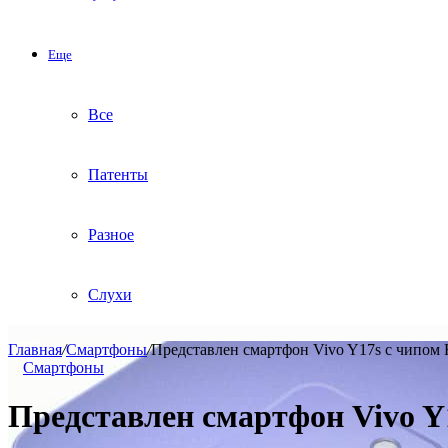
Еще
Все
Патенты
Разное
Слухи
Главная
/
Смартфоны
/
Представлен смартфон Vivo Y17s с чипом 
Смартфоны
Представлен смартфон Vivo Y1