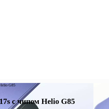
Helio G85
7s с чипом Helio G85