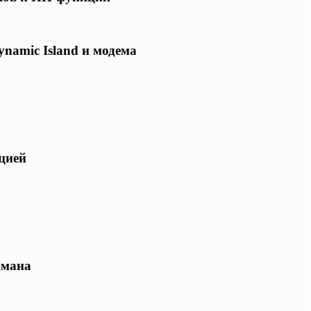
ynamic Island и модема
ацией
гмана