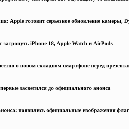
я: Apple готовит серьезное обновление камеры, D
 затронуть iPhone 18, Apple Watch и AirPods
известно о новом складном смартфоне перед презент
 впервые засветился до официального анонса
о анонса: появились официальные изображения фла