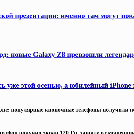
кой презентации: именно там могут пока
рд: новые Galaxy Z8 превзошли легендар
ть уже этой осенью, а юбилейный iPhon
ропе: популярные кнопочные телефоны получили н
ртфон получил экран 120 Гц, защиту от мошенни