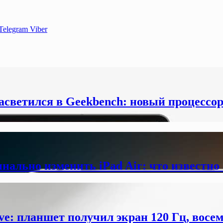
Telegram
Viber
засветился в Geekbench: новый процессо
инально изменить iPad Air: что известно
ve: планшет получил экран 120 Гц, восе