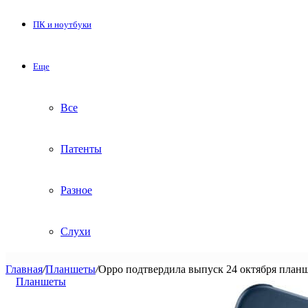
ПК и ноутбуки
Еще
Все
Патенты
Разное
Слухи
Главная
/
Планшеты
/
Oppo подтвердила выпуск 24 октября планш
Планшеты