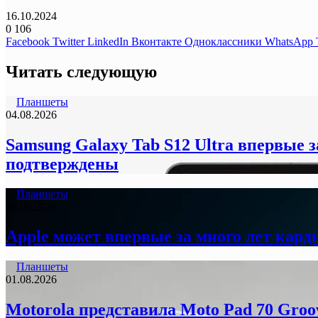
16.10.2024
0
106
Facebook
Twitter
LinkedIn
Вконтакте
Одноклассники
WhatsApp
Читать следующую
Планшеты
04.08.2026
Samsung Galaxy Tab S12 Ultra впервые 
подтверждены
Планшеты
01.08.2026
Apple может впервые за много лет кард
Планшеты
01.08.2026
Motorola представила Moto Pad 70 Groo