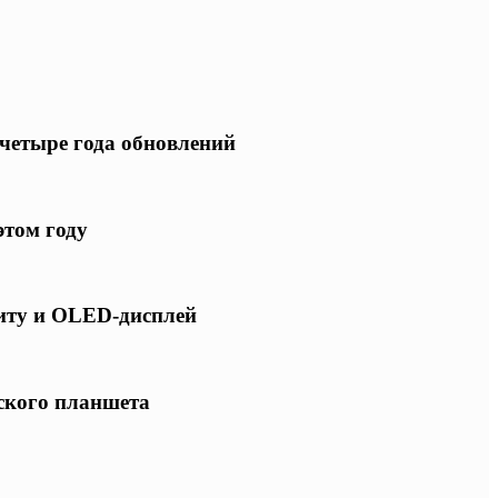
 четыре года обновлений
этом году
щиту и OLED-дисплей
нского планшета