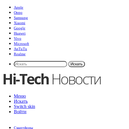
Apple
Oppo
Samsung
Xiaomi
Google
Huawei
Vivo
Microsoft
AnTuTu
Realme
Искать
Меню
Искать
Switch skin
Войти
Смартфоны