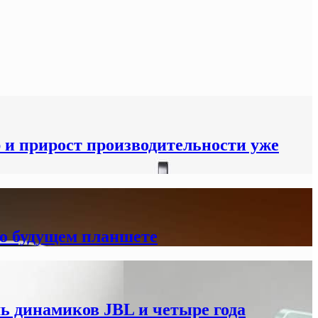
р и прирост производительности уже
 о будущем планшете
мь динамиков JBL и четыре года