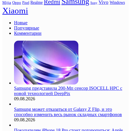
Samsung
Redmi
Vivo
Realme
Oppo
Windows
Mijia
Pixel
Sony
Xiaomi
Новые
Популярные
Комментарии
Samsung представила 200-Мп сенсор ISOCELL HPC с
новой технологией DeepPix
09.08.2026
Samsung может отказаться от Galaxy Z Flip, и это
способно изменить весь рынок складных смартфонов
09.08.2026
Покупателям iPhone 18 Pro стоит поторопиться: Apple