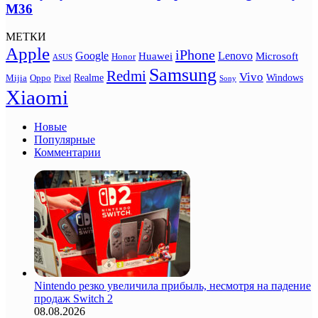
M36
МЕТКИ
Apple
iPhone
Google
Lenovo
Huawei
Microsoft
Honor
ASUS
Samsung
Redmi
Vivo
Realme
Oppo
Windows
Mijia
Pixel
Sony
Xiaomi
Новые
Популярные
Комментарии
Nintendo резко увеличила прибыль, несмотря на падение
продаж Switch 2
08.08.2026