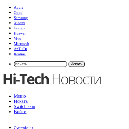
Apple
Oppo
Samsung
Xiaomi
Google
Huawei
Vivo
Microsoft
AnTuTu
Realme
Искать
Меню
Искать
Switch skin
Войти
Смартфоны