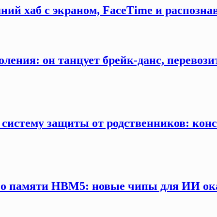
ний хаб с экраном, FaceTime и распозна
оления: он танцует брейк-данс, перевозит
 систему защиты от родственников: конс
 о памяти HBM5: новые чипы для ИИ ока