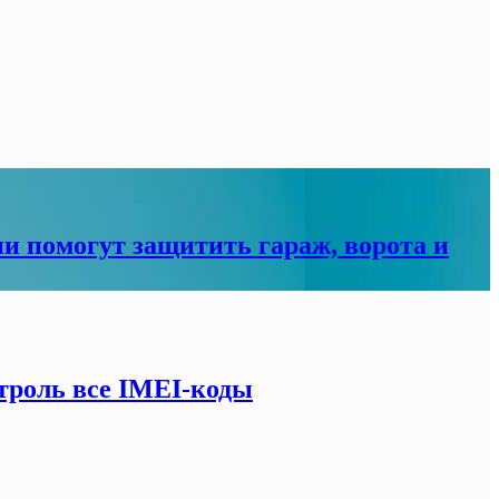
ни помогут защитить гараж, ворота и
троль все IMEI-коды