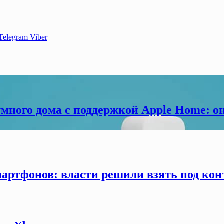
Telegram
Viber
много дома с поддержкой Apple Home: о
мартфонов: власти решили взять под кон