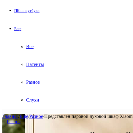
ПК и ноутбуки
Еще
Все
Патенты
Разное
Слухи
Главная
/
Еще
/
Разное
/
Представлен паровой духовой шкаф Xiaomi 
Разное