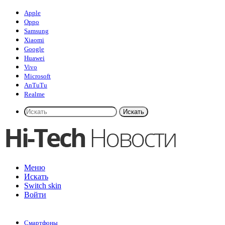
Apple
Oppo
Samsung
Xiaomi
Google
Huawei
Vivo
Microsoft
AnTuTu
Realme
Искать
Меню
Искать
Switch skin
Войти
Смартфоны