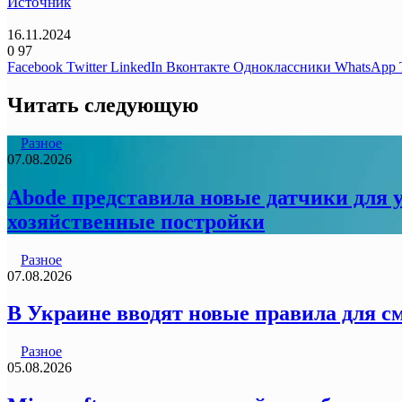
Источник
16.11.2024
0
97
Facebook
Twitter
LinkedIn
Вконтакте
Одноклассники
WhatsApp
Читать следующую
Разное
07.08.2026
Abode представила новые датчики для у
хозяйственные постройки
Разное
07.08.2026
В Украине вводят новые правила для с
Разное
05.08.2026