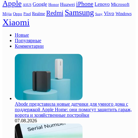
Apple
iPhone
Google
Lenovo
Huawei
Microsoft
Honor
ASUS
Samsung
Redmi
Vivo
Realme
Oppo
Windows
Mijia
Pixel
Sony
Xiaomi
Новые
Популярные
Комментарии
Abode представила новые датчики для умного дома с
поддержкой Apple Home: они помогут защитить гараж,
ворота и хозяйственные постройки
07.08.2026