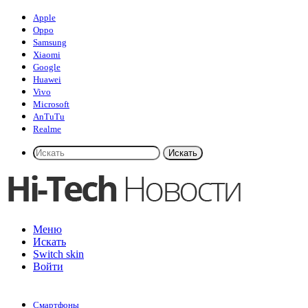
Apple
Oppo
Samsung
Xiaomi
Google
Huawei
Vivo
Microsoft
AnTuTu
Realme
Искать
Меню
Искать
Switch skin
Войти
Смартфоны