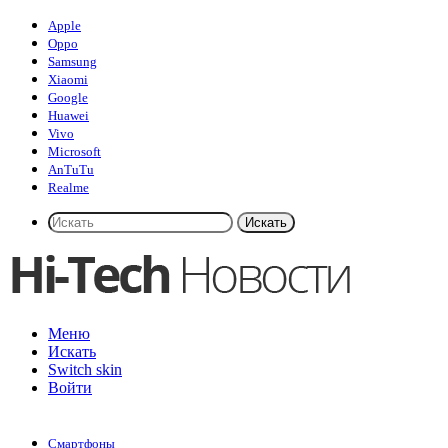
Apple
Oppo
Samsung
Xiaomi
Google
Huawei
Vivo
Microsoft
AnTuTu
Realme
Искать
Меню
Искать
Switch skin
Войти
Смартфоны