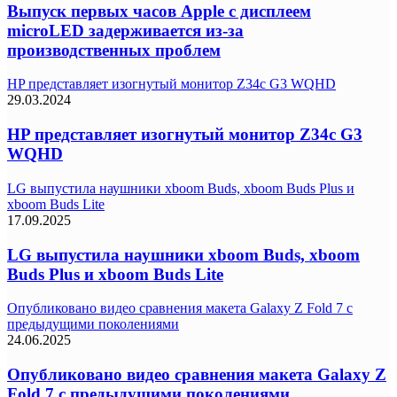
Выпуск первых часов Apple с дисплеем
microLED задерживается из-за
производственных проблем
HP представляет изогнутый монитор Z34c G3 WQHD
29.03.2024
HP представляет изогнутый монитор Z34c G3
WQHD
LG выпустила наушники xboom Buds, xboom Buds Plus и
xboom Buds Lite
17.09.2025
LG выпустила наушники xboom Buds, xboom
Buds Plus и xboom Buds Lite
Опубликовано видео сравнения макета Galaxy Z Fold 7 с
предыдущими поколениями
24.06.2025
Опубликовано видео сравнения макета Galaxy Z
Fold 7 с предыдущими поколениями