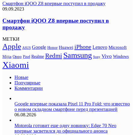
Смартфон iQOO Z8 впервые поступил в продажу
09.09.2023
Смартфон iQOO Z8 впервые поступил в
продажу
МЕТКИ
Apple
iPhone
Google
Lenovo
Huawei
Microsoft
Honor
ASUS
Samsung
Redmi
Vivo
Realme
Oppo
Windows
Mijia
Pixel
Sony
Xiaomi
Новые
Популярные
Комментарии
Google впервые показала Pixel 11 Pro Fold: что известно
о новом складном смартфоне перед презентацией
06.08.2026
Motorola готовит еще одну новинку: Edge 70 Neo
впервые засветился до официального анонса