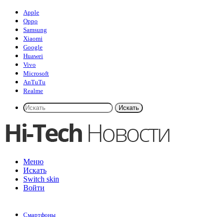
Apple
Oppo
Samsung
Xiaomi
Google
Huawei
Vivo
Microsoft
AnTuTu
Realme
Искать
Меню
Искать
Switch skin
Войти
Смартфоны