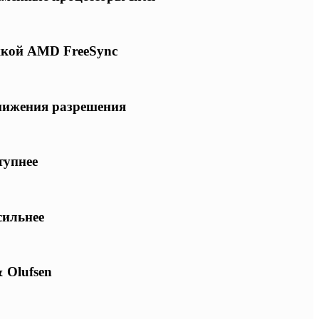
ржкой AMD FreeSync
снижения разрешения
тупнее
сильнее
 Olufsen