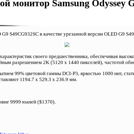
вой монитор Samsung Odyssey
 G9 S49CG932SC в качестве урезанной версии OLED G9 S49C
арактеристик своего предшественника, обеспечивая высок
йным разрешением 2K (5120 х 1440 пикселей), частотой обно
рытием 99% цветовой гаммы DCI-P3, яркостью 1000 нит, ста
авляют 1194.7 x 529.3 x 236.9 мм.
вне 9999 юаней ($1370).