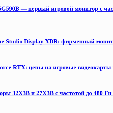
5G590B — первый игровой монитор с час
е Studio Display XDR: фирменный монит
orce RTX: цены на игровые видеокарты 
ы 32X3B и 27X3B с частотой до 480 Гц 