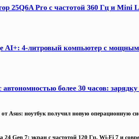
ор 25Q6A Pro с частотой 360 Гц и Mini 
e AI+: 4-литровый компьютер с мощны
 автономностью более 30 часов: зарядку
 от Asus: ноутбук получил новую операционную си
24 Gen 7: экран с частотой 120 Гц, Wi-Fi 7 и совр