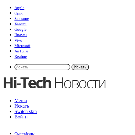
Apple
Oppo
Samsung
Xiaomi
Google
Huawei
Vivo
Microsoft
AnTuTu
Realme
Искать
Меню
Искать
Switch skin
Войти
Смартфоны