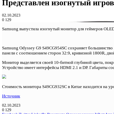
Представлен изогнутый игро
02.10.2023
0
129
Samsung выпустила изогнутый монитор для геймеров OLED
Samsung Odyssey G9 S49CG954SC сохраняет большинство х
панели с соотношением сторон 32:9, кривизной 1800R, дво
Монитор выделяется своей 10-битной глубиной цвета, пок
Устройство имеет интерфейсы HDMI 2.1 и DP. Габариты сост
Стоимость монитора S49CG932SC в Китае находится на уро
Источник
02.10.2023
0
129