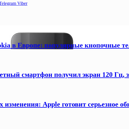
Telegram
Viber
okia в Европе: популярные кнопочные т
етный смартфон получил экран 120 Гц,
х изменения: Apple готовит серьезное об