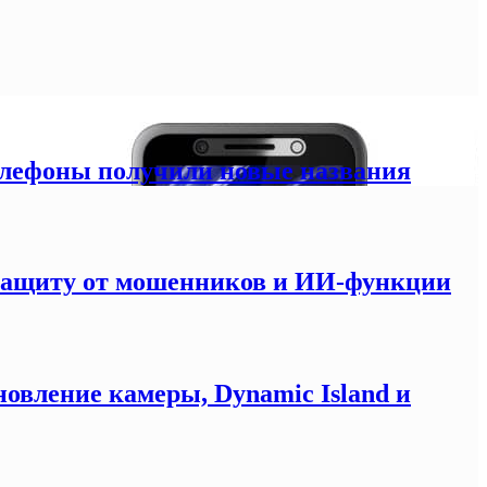
елефоны получили новые названия
 защиту от мошенников и ИИ-функции
новление камеры, Dynamic Island и