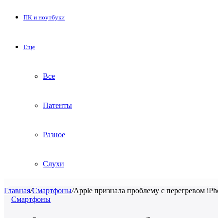
ПК и ноутбуки
Еще
Все
Патенты
Разное
Слухи
Главная
/
Смартфоны
/
Apple признала проблему с перегревом iPho
Смартфоны