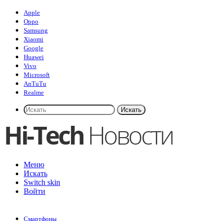
Apple
Oppo
Samsung
Xiaomi
Google
Huawei
Vivo
Microsoft
AnTuTu
Realme
Искать
Меню
Искать
Switch skin
Войти
Смартфоны