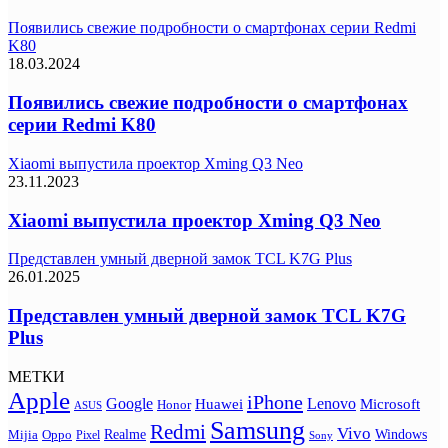
Появились свежие подробности о смартфонах серии Redmi
K80
18.03.2024
Появились свежие подробности о смартфонах
серии Redmi K80
Xiaomi выпустила проектор Xming Q3 Neo
23.11.2023
Xiaomi выпустила проектор Xming Q3 Neo
Представлен умный дверной замок TCL K7G Plus
26.01.2025
Представлен умный дверной замок TCL K7G
Plus
МЕТКИ
Apple
iPhone
Google
Lenovo
Huawei
Microsoft
Honor
ASUS
Samsung
Redmi
Vivo
Realme
Oppo
Windows
Mijia
Pixel
Sony