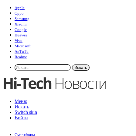
Apple
Oppo
Samsung
Xiaomi
Google
Huawei
Vivo
Microsoft
AnTuTu
Realme
Искать
Меню
Искать
Switch skin
Войти
Смартфоны