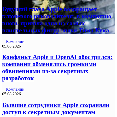
Будущий глава Apple возвращает
ключевого руководителя: в компанию
вновь пришла одна из самых
влиятельных фигур эпохи Тима Кука
Компании
05.08.2026
Конфликт Apple и OpenAI обострился:
компании обменялись громкими
обвинениями из-за секретных
разработок
Компании
05.08.2026
Бывшие сотрудники Apple сохраняли
доступ к секретным документам