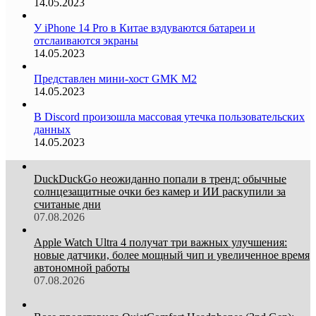
14.05.2023
У iPhone 14 Pro в Китае вздуваются батареи и
отслаиваются экраны
14.05.2023
Представлен мини-хост GMK M2
14.05.2023
В Discord произошла массовая утечка пользовательских
данных
14.05.2023
DuckDuckGo неожиданно попали в тренд: обычные
солнцезащитные очки без камер и ИИ раскупили за
считаные дни
07.08.2026
Apple Watch Ultra 4 получат три важных улучшения:
новые датчики, более мощный чип и увеличенное время
автономной работы
07.08.2026