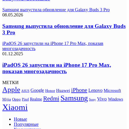
Samsung выпустила обновление для Galaxy Buds 3 Pro
08.05.2026
Samsung выпустила обновление для Galaxy Buds
3 Pro
iPadOS 26 запустили на iPhone 17 Pro Max, показав
многозадачность
01.12.2025
iPadOS 26 запустили на iPhone 17 Pro Max,
показав многозадачность
МЕТКИ
Apple
iPhone
Google
Lenovo
Huawei
Microsoft
Honor
ASUS
Samsung
Redmi
Vivo
Realme
Oppo
Windows
Mijia
Pixel
Sony
Xiaomi
Новые
Популярные