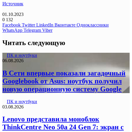
Источник
01.10.2023
0
132
Facebook
Twitter
LinkedIn
Вконтакте
Одноклассники
WhatsApp
Telegram
Viber
Читать следующую
ПК и ноутбуки
06.08.2026
В Сети впервые показали загадочный
Googlebook от Asus: ноутбук получил
новую операционную систему Google
ПК и ноутбуки
03.08.2026
Lenovo представила моноблок
ThinkCentre Neo 50a 24 Gen 7: экран с