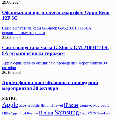
29.06.2024
Официально представлен смартфон Oppo Reno
12F 5G
Casio выпустила часы G-Shock GM-2100TTTR-8A
ограниченным тиражом
31.03.2025
Casio выпустила часы G-Shock GM-2100TTTR-
8A ограниченным тиражом
Apple официально объявила о проведении мероприятия 30
октября
26.10.2023
Apple официально объявила о проведении
мероприятия 30 октября
МЕТКИ
Apple
iPhone
Google
Lenovo
Huawei
Microsoft
Honor
ASUS
Samsung
Redmi
Vivo
Realme
Oppo
Windows
Mijia
Pixel
Sony