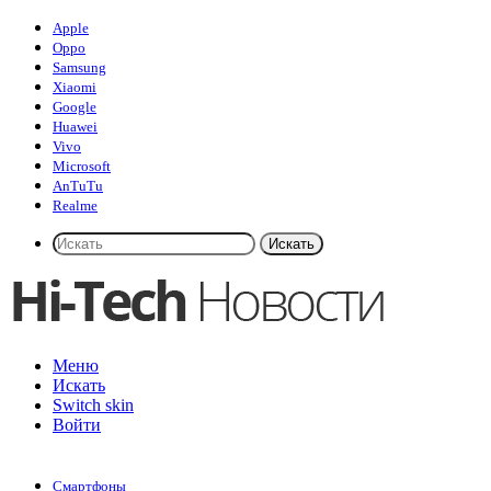
Apple
Oppo
Samsung
Xiaomi
Google
Huawei
Vivo
Microsoft
AnTuTu
Realme
Искать
Меню
Искать
Switch skin
Войти
Смартфоны