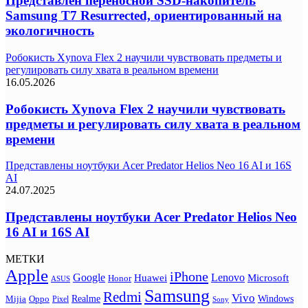
Представлен переносной SSD-накопитель
Samsung T7 Resurrected, ориентированный на
экологичность
Робокисть Xynova Flex 2 научили чувствовать предметы и
регулировать силу хвата в реальном времени
16.05.2026
Робокисть Xynova Flex 2 научили чувствовать
предметы и регулировать силу хвата в реальном
времени
Представлены ноутбуки Acer Predator Helios Neo 16 AI и 16S
AI
24.07.2025
Представлены ноутбуки Acer Predator Helios Neo
16 AI и 16S AI
МЕТКИ
Apple
iPhone
Google
Lenovo
Huawei
Microsoft
Honor
ASUS
Samsung
Redmi
Vivo
Realme
Oppo
Windows
Mijia
Pixel
Sony