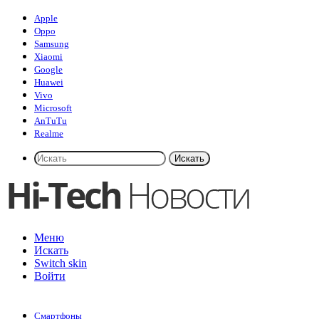
Apple
Oppo
Samsung
Xiaomi
Google
Huawei
Vivo
Microsoft
AnTuTu
Realme
Искать
Меню
Искать
Switch skin
Войти
Смартфоны