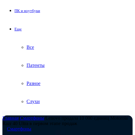
ПК и ноутбуки
Еще
Все
Патенты
Разное
Слухи
Главная
/
Смартфоны
/
Lenovo продала 10 000 единиц Motorola
Razr 40 Ultra в первом этапе продаж
Смартфоны