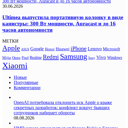
300 Вт мощности, Auracast и до 16 часов автономности
30.06.2026
Ultimea выпустила портативную колонку в виде
канистры: 300 Вт мощности, Auracast и до 16
часов автономности
МЕТКИ
Apple
iPhone
Google
Lenovo
Huawei
Microsoft
Honor
ASUS
Samsung
Redmi
Vivo
Realme
Oppo
Windows
Mijia
Pixel
Sony
Xiaomi
Новые
Популярные
Комментарии
OpenAI потребовала отклонить иск Apple о краже
секретных разработок: конфликт вокруг бывших
сотрудников набирает обороты
08.08.2026