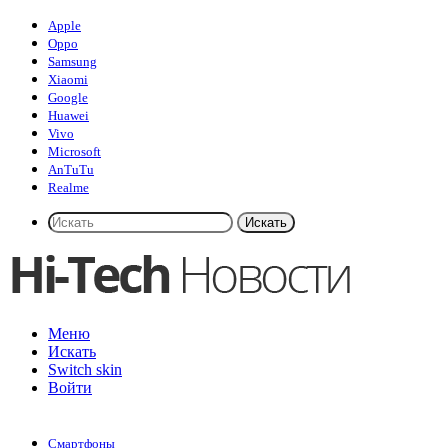
Apple
Oppo
Samsung
Xiaomi
Google
Huawei
Vivo
Microsoft
AnTuTu
Realme
Искать
Меню
Искать
Switch skin
Войти
Смартфоны